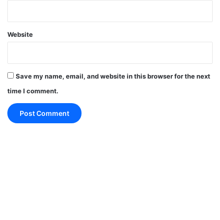
अपने WhatsApp दोस्तों के साथ जरूर शेयर
करें।
Website
ऐसी ही और ताज़ा खबरों के लिए 'समयधारा'
(Samaydhara) से जुड़े रहें।
Save my name, email, and website in this browser for the next
time I comment.
#ajit doval
#Indo-China Border
#Rajnath Singh
#लेटेस्ट न्यूज़
defense minister rajnath sing
india china boarder issue
india china border dispute