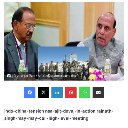
email
इंडिया-चाइना टेंशन : NSA अजित डोभाल एक्शन मोड में
Facebook
X
LinkedIn
Pinterest
WhatsApp
Share via Email
indo-china-tension nsa-ajit-doval-in-action rajnath-
singh-may-may-call-high-level-meeting