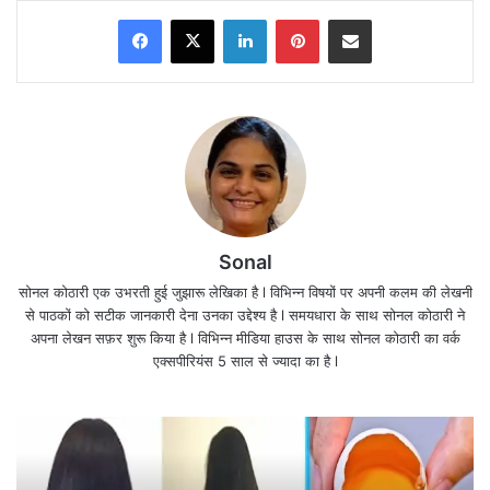
Facebook
X
LinkedIn
Pinterest
Share via Email
बॉर्डर पर तनाव की वजह से इस समय काफी तनाव भरा माहौल है l भारत के
Sonal
पलटवार से चीन बौखलाया हुआ है l
सोनल कोठारी एक उभरती हुई जुझारू लेखिका है l विभिन्न विषयों पर अपनी कलम की लेखनी
से पाठकों को सटीक जानकारी देना उनका उद्देश्य है l समयधारा के साथ सोनल कोठारी ने
इस समय भारत-चीन सीमा पर जारी तनाव के बीच भारत के सैनिकों की तरफ से
अपना लेखन सफ़र शुरू किया है l विभिन्न मीडिया हाउस के साथ सोनल कोठारी का वर्क
एक्सपीरियंस 5 साल से ज्यादा का है l
चीनी सैनिकों का जोरदार प्रतिरोध किया जा रहा है।
सीमा पर चीन की दबंगई को हैंडल करने के लिए देश के राष्ट्रीय सुरक्षा सलाहकार
(NSA) अजीत डोभाल (Ajit Doval) ने मोर्चा संभाल लिया है।