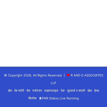
© Copyright 2026, All Rights Reserved |
R AND D ASSOCIATES
LLP
होम
वेब स्टोरी
देश
मनोरंजन
लाइफस्टाइल
टेक
चुटकले व शायरी
खेल
हेल्थ
बिजनेस
🚆PNR Status Live Running