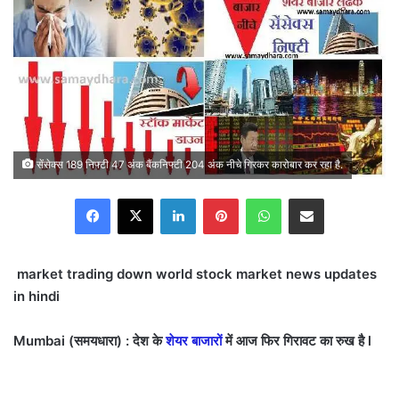
सेंसेक्स 189 निफ्टी 47 अंक बैंकनिफ्टी 204 अंक नीचे गिरकर कारोबार कर रहा है.
Facebook
X
LinkedIn
Pinterest
WhatsApp
Share via Email
market trading down world stock market news updates
in hindi
Mumbai (समयधारा) : देश के
शेयर बाजारों
में आज फिर गिरावट का रुख है l