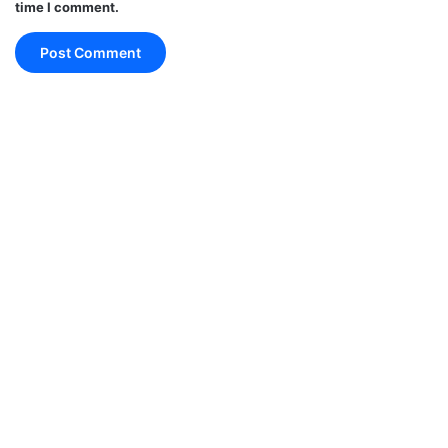
time I comment.
share market news
stock market decline
world stock market news updates in hindi