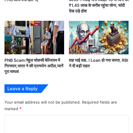
₹1.45 लाख के करीब पहुंचा सोना, चांदी
देख उड़े होश
आपको यह खबर कैसी लगी?
अगर आपको यह जानकारी पसंद आई है, तो इसे
अपने WhatsApp दोस्तों के साथ जरूर शेयर
PNB Scam:मेहुल चोकसी बेल्जियम में
वाह भाई वाह..! Loan हो गया सस्ता, RBI
करें।
गिरफ्तार,भारत ने की प्रत्यर्पण अपील,जानें
ने दी बड़ी राहत
पूरा मामला
ऐसी ही और ताज़ा खबरों के लिए 'समयधारा'
Leave a Reply
(Samaydhara) से जुड़े रहें।
Your email address will not be published.
Required fields are
marked
*
C
o
#india business news