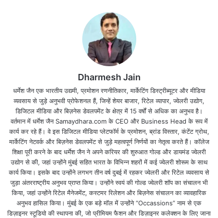
सेंसेक्स 182 अंक निफ्टी 58 अंक बैंकनिफ्टी 251 अंक नीचे गिरकर कर रहे है
Dharmesh Jain
कारोबार (9.20am)
धर्मेश जैन एक भारतीय उद्यमी, प्रमोशन रणनीतिकार, मार्केटिंग डिस्ट्रीब्यूटर और मीडिया
व्यवसाय से जुड़े अनुभवी प्रोफेशनल हैं, जिन्हें शेयर बाजार, रिटेल व्यापार, ज्वेलरी उद्योग,
पेट्रोल डीजल की कीमतें (Petrol Diesel Price) :
डिजिटल मीडिया और बिज़नेस डेवलपमेंट के क्षेत्र में 15 वर्षों से अधिक का अनुभव है।
वर्तमान में धर्मेश जैन Samaydhara.com के CEO और Business Head के रूप में
कार्य कर रहे हैं। वे इस डिजिटल मीडिया प्लेटफॉर्म के प्रमोशन, ब्रांड विस्तार, कंटेंट ग्रोथ,
आज 9 जुलाई 2021 को आम लोगों के लिए शुक्रवार थोड़ा राहत भरा रहा l
मार्केटिंग नेटवर्क और बिज़नेस डेवलपमेंट से जुड़े महत्वपूर्ण निर्णयों का नेतृत्व करते हैं। कॉलेज
शिक्षा पूरी करने के बाद धर्मेश जैन ने अपने करियर की शुरुआत गोल्ड और डायमंड ज्वेलरी
पेट्रोल और डीजल के दाम आज नहीं बढ़े। लेकिन अभी भी काफी शहरों में पेट्रोल
उद्योग से की, जहां उन्होंने मुंबई सहित भारत के विभिन्न शहरों में कई ज्वेलरी शोरूम के साथ
का रेट 100 रुपये प्रति लीटर के पार चल रह है।
कार्य किया। इसके बाद उन्होंने लगभग तीन वर्ष दुबई में रहकर ज्वेलरी और रिटेल व्यवसाय से
जुड़ा अंतरराष्ट्रीय अनुभव प्राप्त किया। उन्होंने स्वयं की गोल्ड ज्वेलरी शॉप का संचालन भी
किया, जहां उन्होंने रिटेल मैनेजमेंट, कस्टमर रिलेशन और बिज़नेस संचालन का व्यावहारिक
भारत में आया Zika Virus..! क्या है यह बला..? नयी या पुरानीं..? जाने सब कुछ
अनुभव हासिल किया। मुंबई के एक बड़े मॉल में उन्होंने “Occassions” नाम से एक
डिज़ाइनर स्टूडियो की स्थापना की, जो प्रीमियम फैशन और डिज़ाइनर कलेक्शन के लिए जाना