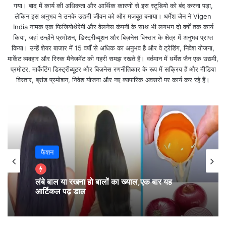
पेट्रोल की कीमतें बढ़ने के साथ दिल्ली में पेट्रोल की कीमतें 100 रुपये के पार पहुंच
गया। बाद में कार्य की अधिकता और आर्थिक कारणों से इस स्टूडियो को बंद करना पड़ा,
चुकी हैं। वहीं डीजल 89.62 रुपये प्रति लीटर चल रहा है।
लेकिन इस अनुभव ने उनके उद्यमी जीवन को और मजबूत बनाया। धर्मेश जैन ने Vigen
India नामक एक फिजियोथेरेपी और वेलनेस कंपनी के साथ भी लगभग दो वर्षों तक कार्य
किया, जहां उन्होंने प्रमोशन, डिस्ट्रीब्यूशन और बिज़नेस विस्तार के क्षेत्र में अनुभव प्राप्त
आज सुबह स्टॉक मार्केट (Stock Market Opning)
किया। उन्हें शेयर बाजार में 15 वर्षों से अधिक का अनुभव है और वे ट्रेडिंग, निवेश योजना,
मार्केट व्यवहार और रिस्क मैनेजमेंट की गहरी समझ रखते हैं। वर्तमान में धर्मेश जैन एक उद्यमी,
BSE का 30 शेयरों वाला प्रमुख इंडेक्स सेसेंक्स 199.87 अंक यानी 0.38
प्रमोटर, मार्केटिंग डिस्ट्रीब्यूटर और बिज़नेस रणनीतिकार के रूप में सक्रिय हैं और मीडिया
फीसदी की गिरावट के साथ 52,369.07 के स्तर पर नजर आ रहा है।
विस्तार, ब्रांड प्रमोशन, निवेश योजना और नए व्यापारिक अवसरों पर कार्य कर रहे हैं।
वहीं NSE का 50 शेयरों वाला प्रमुख इंडेक्स निफ्टी 49.10 अंक यानी 0.31
फीसदी टूटकर 15,678.80 के स्तर पर नजर आ रहा है।
पति-पत्नी जोक्स : Wife – आज पहली बार आपसे कुछ मांग रही हूं….
फैशन
वैश्विक बाजारों के हालात
लंबे बाल या रखना हो बालों का ख्याल,एक बार यह
वैश्विक बाजारों में कमजोरी नजर आ रही है l एशियाई बाजारों पर शुरुआती दबाव
आर्टिकल पढ़ डाल
देखने को मिल रहा है ।