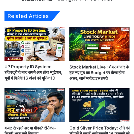
नजर आ रहा है।
h
1
a
2
Related Articles
प्यारभरी शायरी : खामोशियों से मिल रहे है खामोशियों के जवाब, अब कैसे कहे की
i
:
r
आ
मेरी उनसे बाते नही होती
m
शी
a
ष
अन्य व्यापार की ख़बरें (Business News)
n
कु
प
ल
प्रधानमंत्री मोदी के नए कैबिनेट की पहली बैठक में किसानों और हेल्थ पर बड़े
द
क
र्णी
फैसले है।
UP Property ID System:
Stock Market Live : शेयर बाजार के
का
रजिस्ट्री के बाद अपने आप होगा म्यूटेशन,
इस नए मूड का Budget पर कैसा होगा
क
1 लाख करोड़ रुपए के एग्री इंफ्रा फंड को मंजूरी मिली है।
यूपी में मिलेगी 16 अंकों की यूनिक ID
असर, जानें मार्केट इस हफ्ते
टे
गा
कोरोना से निपटने के लिए 23 हजार करोड़ के इमरजेंसी हेल्थ पैकेज पर भी मुहर
प
त्ता
लगी।
.
.
आज एग्री, हेल्थ और फार्मा से जुड़े शेयरों बढ़ एक्शन सकता है।
!
बजट से पहले डर या मौका? सेंसेक्स-
Gold Silver Price Today: सोने की
LIC में होने वाला है बड़ा बदलाव, नहीं होगा Chairman पद
निफ्टी आज क्यों हिल गए
कीमतों ने मचाई भारी तबाही! 16 जनवरी को