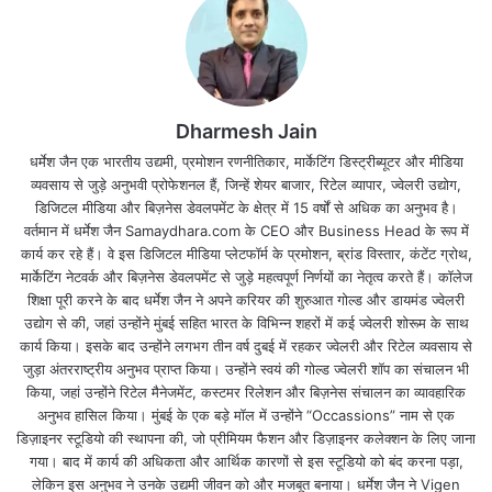
Dharmesh Jain
बैंक निफ्टी 7 अंक ऊपर वही सेंसेक्स 173 अंक निफ्टी 68 अंक
धर्मेश जैन एक भारतीय उद्यमी, प्रमोशन रणनीतिकार, मार्केटिंग डिस्ट्रीब्यूटर और मीडिया
नीचे गिरकर कर रहा है कारोबार (10.00am)
व्यवसाय से जुड़े अनुभवी प्रोफेशनल हैं, जिन्हें शेयर बाजार, रिटेल व्यापार, ज्वेलरी उद्योग,
डिजिटल मीडिया और बिज़नेस डेवलपमेंट के क्षेत्र में 15 वर्षों से अधिक का अनुभव है।
वर्तमान में धर्मेश जैन Samaydhara.com के CEO और Business Head के रूप में
निफ्टी के टॉप गेनर : Bajaj Finserv, Bajaj Finance,
कार्य कर रहे हैं। वे इस डिजिटल मीडिया प्लेटफॉर्म के प्रमोशन, ब्रांड विस्तार, कंटेंट ग्रोथ,
Hindalco, SBI, Maruti Suzuki….
मार्केटिंग नेटवर्क और बिज़नेस डेवलपमेंट से जुड़े महत्वपूर्ण निर्णयों का नेतृत्व करते हैं। कॉलेज
शिक्षा पूरी करने के बाद धर्मेश जैन ने अपने करियर की शुरुआत गोल्ड और डायमंड ज्वेलरी
उद्योग से की, जहां उन्होंने मुंबई सहित भारत के विभिन्न शहरों में कई ज्वेलरी शोरूम के साथ
निफ्टी के टॉप लूजर : Tata Motors, HCL, Tech
कार्य किया। इसके बाद उन्होंने लगभग तीन वर्ष दुबई में रहकर ज्वेलरी और रिटेल व्यवसाय से
Mahindra, Dr Reddy Lab, Hero Motocorp
जुड़ा अंतरराष्ट्रीय अनुभव प्राप्त किया। उन्होंने स्वयं की गोल्ड ज्वेलरी शॉप का संचालन भी
किया, जहां उन्होंने रिटेल मैनेजमेंट, कस्टमर रिलेशन और बिज़नेस संचालन का व्यावहारिक
अनुभव हासिल किया। मुंबई के एक बड़े मॉल में उन्होंने “Occassions” नाम से एक
आज सुबह शेयर बाजार (9.19):
डिज़ाइनर स्टूडियो की स्थापना की, जो प्रीमियम फैशन और डिज़ाइनर कलेक्शन के लिए जाना
गया। बाद में कार्य की अधिकता और आर्थिक कारणों से इस स्टूडियो को बंद करना पड़ा,
लेकिन इस अनुभव ने उनके उद्यमी जीवन को और मजबूत बनाया। धर्मेश जैन ने Vigen