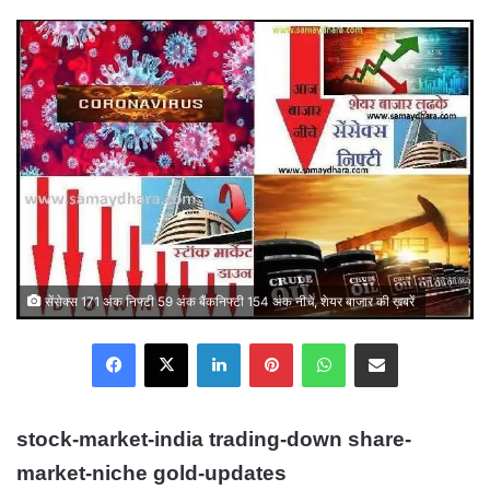
email
सेंसेक्स 171 अंक निफ्टी 59 अंक बैंकनिफ्टी 154 अंक नीचे, शेयर बाजार की ख़बरें
Facebook
X
LinkedIn
Pinterest
WhatsApp
Share via Email
stock-market-india trading-down share-
market-niche gold-updates