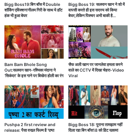
इ
Bigg Boss19:बिग बॉस में Double
Bigg Boss 19: सलमान खान ने शो में
5
birth anniversary today)है।
शॉकिंग एविक्शन!नीलम गिरी के साथ ये हॉट
वापसी करते ही इस सदस्य को किया
न
की
हंक भी हुआ बेघर
बेघर,लेकिन पिक्चर अभी बाकी है…
आ
मौ
ती
त
है
,
कि
पी
हे
ए
ई
म
My heart will never ever stop
श्व
मो
र
दी
missing and loving you. You’re not
Bam Bam Bhole Song
सैफ अली खान पर जानलेवा हमला करने
मु
ने
Out:सलमान खान-रश्मिका मंदाना ने
वाले का CCTV में दिखा चेहरा-Video
here, but I wish the best for you
झे
ज
‘सिकंदर’ के इस गाने पर बिखेरा होली का रंग
Viral
सा
ता
wherever you are ♥️ Happy
रे
या
Birthday Sushant 💗
#SushantDay
दि
शो
न
क
#ssrbirthday
उ
#SushanthSinghRajput
न्ही
pic.twitter.com/XdmprTUlfl
Pushpa 2 first review and
Bigg Boss 18: पुराना तामझाम नहीं
release: पैसा वसूल फिल्म है ‘पुष्पा
दिला रहा बिग बॉस18 को हिट मुकाम!