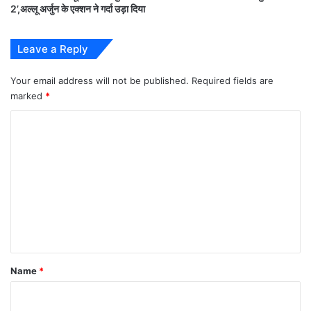
— Aashna (@Heyyaashna)
January
2’,अल्लू अर्जुन के एक्शन ने गर्दा उड़ा दिया
21, 2021
Leave a Reply
Your email address will not be published.
Required fields are
वर्ष 2020 में 14 जून को महज 34 साल की आयु में
बॉलिवुड
के
marked
*
युवा और सफल अभिनेता
सुशांत सिंह राजपूत
ने अपने
बांद्रा
C
स्थित घर में पंखे से फांसी लगाकर आत्महत्या कर ली थी।
o
m
m
e
n
t
*
Name
*
सुशांत सिंह राजपूत(
Sushant Singh Rajput
)
के जैसे