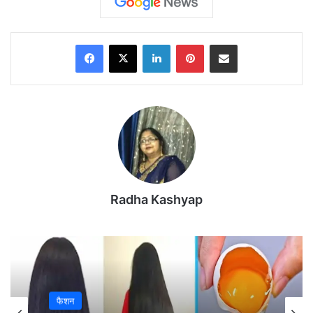
Facebook
X
LinkedIn
Pinterest
Share via Email
Radha Kashyap
फैशन