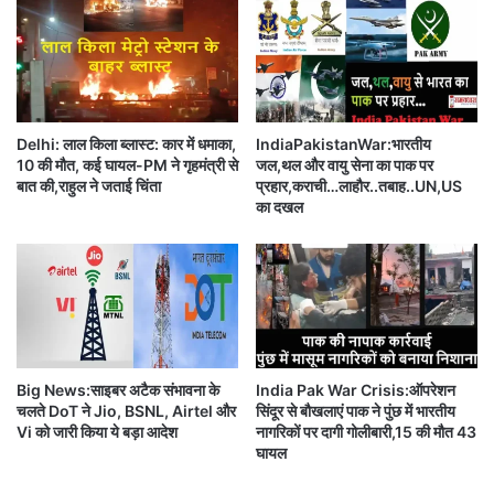
ने
injured recover soon. State Govt is
"
ट्रें
ह
providing all possible assistance to
ड
मा
कि
affected: PMO
रे
या
ब
#
गी
Delhi: लाल किला ब्लास्ट: कार में धमाका,
IndiaPakistanWar:भारतीय
Casualties reported last night in
s
चे
10 की मौत, कई घायल-PM ने गृहमंत्री से
जल,थल और वायु सेना का पाक पर
s
के
explosion at a railway crusher site
बात की,राहुल ने जताई चिंता
प्रहार,कराची…लाहौर..तबाह..UN,US
r
वो
का दखल
in Hunasodu village, Shivamogga.
b
फ़ू
i
ल
pic.twitter.com/4tyvscs5hB
r
हैं
t
.
h
— ANI (@ANI)
January 22, 2021
.
d
a
y
Big News:साइबर अटैक संभावना के
India Pak War Crisis:ऑपरेशन
पीएम मोदी ने कहा है कि कर्नाटक (
Karnataka
)सरकार
चलते DoT ने Jio, BSNL, Airtel और
सिंदूर से बौखलाएं पाक ने पुंछ में भारतीय
Vi को जारी किया ये बड़ा आदेश
नागरिकों पर दागी गोलीबारी,15 की मौत 43
पीड़ितों को हर संभव सहायता उपलब्ध करा रही है।
घायल