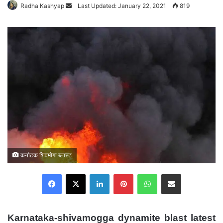
Radha Kashyap
Send
Last Updated: January 22, 2021
819
an
email
कर्नाटक शिवमोगा ब्लास्ट
Facebook
X
LinkedIn
Pinterest
WhatsApp
Share via Email
Karnataka-shivamogga dynamite blast latest