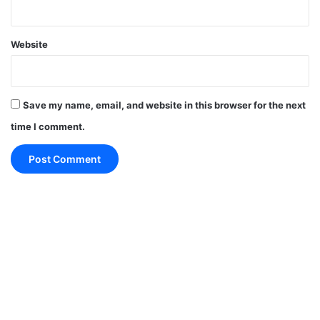
संपर्क किया गया।
Website
Save my name, email, and website in this browser for the next
According to the information, it is a
time I comment.
dynamite blast at
Kallugangur/Abbalagere village
near Shimoga. Being transported
for stone quarrying. Many
labourers feared dead. Details
awaited.
#Shimoga
#Shivamogga
https://t.co/YpykfsAyW8