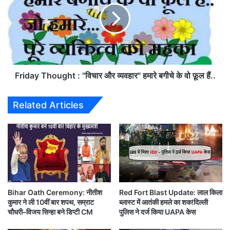
p
d
u
a
t
y
के
T
ब
h
शिवमोगा में हुए विस्फोट (
के कारण
shivamogga blast)
र्थ
o
डे
u
Friday Thought : "विचार और व्यवहार" हमारे बगीचे के वो फ़ूल हैं..
सड़कों पर भी दरारें पड़ गई। शिवमोगा में हुए भयानक डायनाइट
प
g
विस्फोट में मारे गए लोगों के लिए
पीएम मोदी
ने शोक व्यक्त किया
र
h
Related Articles
उ
t
है।
म
:
ड़ा
"
या
वि
दों
चा
का
र
सै
औ
ला
र
Pained by loss of lives in
Bihar Oath Ceremony: नीतीश
Red Fort Blast Update: लाल किला
ब
व्य
कुमार ने ली 10वीं बार शपथ, सम्राट
ब्लास्ट में आतंकी हमले का शक!दिल्ली
Shivamogga. Condolences to
,
व
चौधरी–विजय सिन्हा बने डिप्टी CM
पुलिस ने दर्ज किया UAPA केस
फैं
हा
bereaved families. Praying that the
स
र