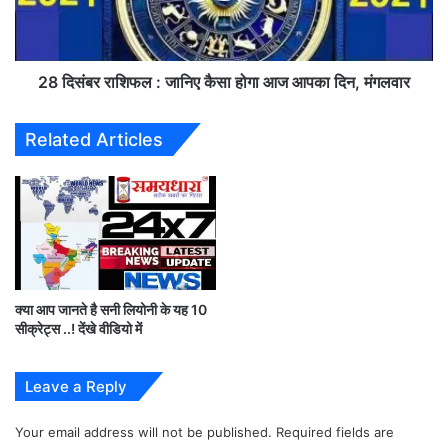
र्मा
रा
शे
शि
य
फ
रों
ल
28 दिसंबर राशिफल : जानिए कैसा होगा आज आपका दिन, मंगलवार
ने
:
दि
जा
Related Articles
खा
नि
या
ए
द
कै
म
सा
हो
गा
आ
ज
क्या आप जानते है सनी लियोनी के यह 10
आ
सीक्रेट्स ..! देंखे वीडियो में
प
का
दि
Leave a Reply
इससे पहले,
न
,
Your email address will not be published.
Required fields are
मं