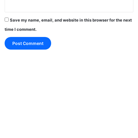
Save my name, email, and website in this browser for the next
time I comment.
जाने बस एक क्लिक में प्रधानमंत्री मोदी के
संबोधन की सभी बातें
संत समाज कोर्ट जाने की भी तैयारी कर रहा हैl इसके साथ ही गाने
का बहिष्कार किया हैl
सनी लियोन के आइटम सॉन्ग पर मथुरा में लोगों को खास तौर पर
नाराजगी हैl मथुरा के संत समाज ने इस गाने को लेकर कड़ी
आपत्ति दर्ज कराई हैl
sunny-leone-song madhuban-me-radhika-