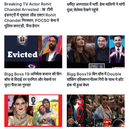
स्त
Breaking TV Actor Rohit
धर्मेंद्र अस्पताल में भर्ती: हेमा मालिनी ने मांगी
नों
Chandel Arrested : 🚨 टीवी
दुआ,सेलेब्स देखने पहुंचे
को
ह
बीते एपिसोड में जहां दर्शकों ने देखा कि सम्राट से पाखी की शादी
इंडस्ट्री में भूचाल! लीड एक्टर Rohit
हो
म
Chandel गिरफ्तार, POCSO केस में
गा
स
को एक साल पूरा हो गया है और पाखी नहीं चाहती कि उसका पति
पुलिस कस्टडी, फैंस हैरान
लॉ
ब
वापस लौटे।
न्च
से
ज्या
दा
अ
स
ह
ज
Bigg Boss 19:अभिषेक बजाज की बिग
Bigg Boss19:बिग बॉस में Double
/
बॉस से विदाई पर प्रणित और मेकर्स पर
शॉकिंग एविक्शन!नीलम गिरी के साथ ये हॉट
मु
फूटा फैंस का गुस्सा!
हंक भी हुआ बेघर
श्कि
ल
में
दूसरी ओर,एक्सीडेंट के बाद
सईं(sai)
ठीक होकर अस्पताल से
हो
ते
चौहान हाउस
लौट आई है
हैं
.