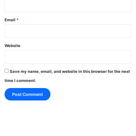
सई मान जाएगी और विराट भी पुलकित से वादा करेगा कि अबसे वो
उसे कभी भी शिकायत का मौका नहीं देगा।
Email
*
Ghum-Hai-Kisikey-Pyaar-Meiin-upcoming-
episode-alert
Website
Save my name, email, and website in this browser for the next
time I comment.
Anupama:आखिरकार वनराज भरेगा काव्या की
मांग,अनुपमा देगी शगुन के कंगन