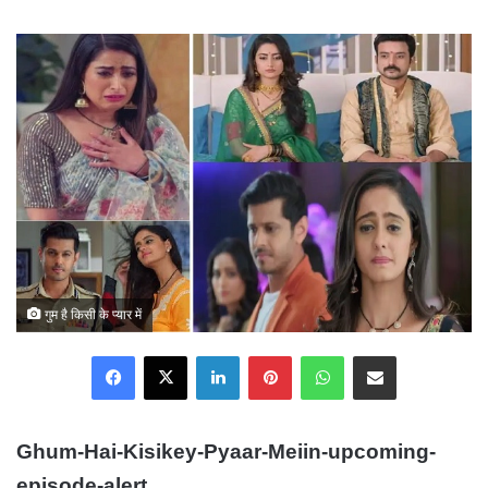
an
email
गुम है किसी के प्यार में
Facebook
X
LinkedIn
Pinterest
WhatsApp
Share via Email
Ghum-Hai-Kisikey-Pyaar-Meiin-upcoming-
episode-alert