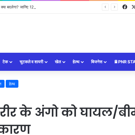
Fa
 बदलेगा? जानिए 12 बड़े बदलाव
टेक
चुटकले व शायरी
खेल
हेल्थ
बिजनेस
🚆PNR ST
श
हेल्थ
शरीर के अंगो को घायल/बी
 कारण