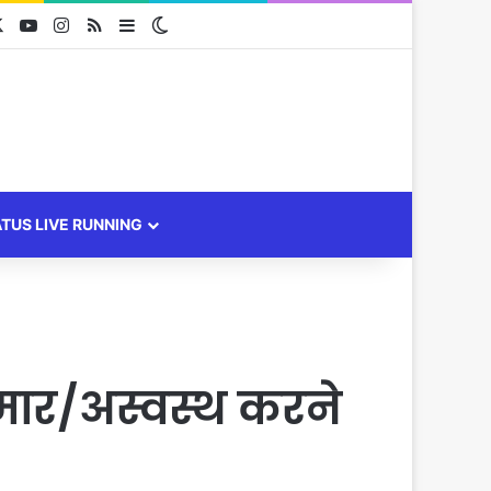
cebook
X
YouTube
Instagram
RSS
Sidebar
Switch skin
ATUS LIVE RUNNING
मार/अस्वस्थ करने