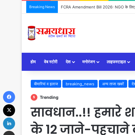
Breaking News
FCRA Amendment Bill 2026: NGO के लिए क्या
होम
वेब स्टोरी
देश
मनोरंजन
लाइफस्टाइल
बीमारियां व इलाज
breaking_news
अन्य ताजा खबरें
दे
Facebook
Trending
X
सावधान..!! हमारे 
LinkedIn
के 12 जाने-पहचाने
Share via Email