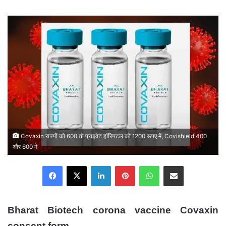
an
email
Covaxin राज्यों को 600 तो प्राइवेट हॉस्पिटल को 1200 रूपए में, Covishield 400
और 600 में
Facebook
X
LinkedIn
Pinterest
WhatsApp
Share via Email
Bharat Biotech corona vaccine Covaxin
consent form