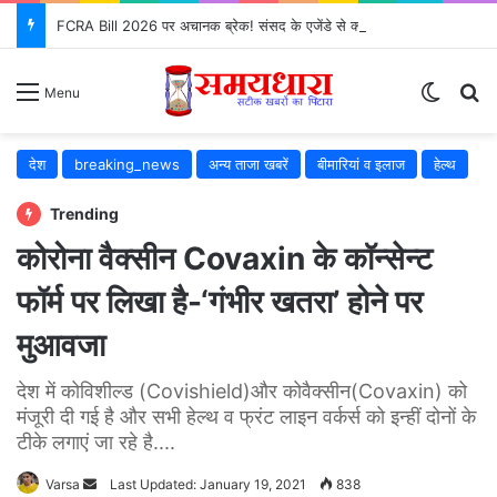
FCRA Bill 2026 पर अचानक ब्रेक! संसद के एजेंडे से क्यों गायब हुआ?
Switch
S
Menu
देश
breaking_news
अन्य ताजा खबरें
बीमारियां व इलाज
हेल्थ
Trending
कोरोना वैक्सीन Covaxin के कॉन्सेन्ट
फॉर्म पर लिखा है-‘गंभीर खतरा’ होने पर
मुआवजा
देश में कोविशील्ड (Covishield)और कोवैक्सीन(Covaxin) को
मंजूरी दी गई है और सभी हेल्थ व फ्रंट लाइन वर्कर्स को इन्हीं दोनों के
टीके लगाएं जा रहे है....
Varsa
Send
Last Updated: January 19, 2021
838