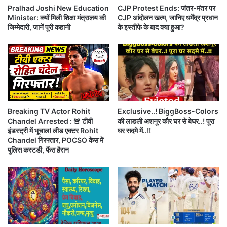
प
Pralhad Joshi New Education
CJP Protest Ends: जंतर-मंतर पर
गा
Covaxin कॉन्सेन्ट फॉर्म (Bharat Biotech corona
Minister: क्यों मिली शिक्षा मंत्रालय की
CJP आंदोलन खत्म, जानिए धर्मेंद्र प्रधान
ये
त
जिम्मेदारी, जानें पूरी कहानी
के इस्तीफे के बाद क्या हुआ?
कै
था
vaccine Covaxin consent form)
में बताया गया है कि
श
मा
“COVAXINTM”
का इस्तेमाल एक आपातकालीन स्थिति में
बै
न
क
-
प्रतिबंधित उपयोग के अंतर्गत किया जा रहा है।
,
स
जा
म्मा
“सार्वजनिक हित”
को ध्यान में रखते हुए और प्रचूर मात्रा में
नें
न
स
भी
सावधानी बरतते हुए ही इसे इस्तेमाल की अनुमति दी गई है।
Breaking TV Actor Rohit
Exclusive..! BiggBoss-Colors
ब
मि
Chandel Arrested : 🚨 टीवी
की लाडली अशनूर कौर घर से बेघर..! पूरा
कु
ले
इंडस्ट्री में भूचाल! लीड एक्टर Rohit
घर सदमे में..!!
हालांकि इसके साथ ही फॉर्म में यह भी कहा गया है कि इस वैक्सीन
छ
गा
Chandel गिरफ्तार, POCSO केस में
पुलिस कस्टडी, फैंस हैरान
की ​​प्रभावकारिता स्थापित होना अभी बाकी है क्योंकि अभी भी यह
क्लीनिकल ट्रायल के तीसरे चरण में है।
फॉर्म में आगे कहा गया है, “भारत बायोटेक की
COVID-19
वैक्सीन (COVAXINTM)
आपातकालीन स्थिति में प्रतिबंधित