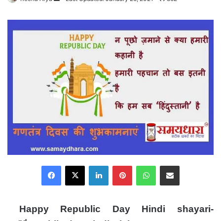
an
email
Facebook
X
LinkedIn
Pinterest
WhatsApp
Share via Email
Happy Republic Day Hindi shayari-