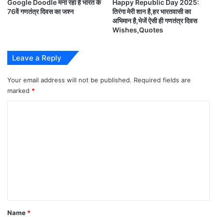
Google Doodle मना रहा है भारत के
Happy Republic Day 2025:
व
76वें गणतंत्र दिवस का जश्न
तिरंगा मेरी शान है,हर भारतवासी का
पूर्ण ये हिंदी शायरी(Happy Republic Day Hindi
स
अभिमान है,भेजें ऐसी ही गणतंत्र दिवस
nd
shayari), गणतंत्र दिवस बधाई संदेश(72
republic day
की
Wishes,Quotes
धू
Hindi wishes), गणतंत्र दिवस स्टेट्स(Republic day
म
status) और तस्वीरें(images) व संदेश (message)
Leave a Reply
भेजकर गर्व से कहें-गणतंत्र दिवस की हार्दिक शुभकामनाएं और
Your email address will not be published.
Required fields are
हैप्पी रिपब्लिक डे: Happy Republic Day 2021
marked
*
C
Happy Republic Day Hindi shayari-
o
nd
72
republic day Hindi wishes:
m
m
e
n
t
*
Name
*