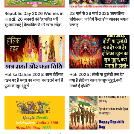
राष्ट्रीय अवकाश घोषित होता है और कई सरकारी व गैर-सरकारी
अ
श्मी
धि
र
संस्थान गणतंत्र दिवस की पूर्व संध्या पर न केवल वाद-विवाद
क
Republic Day 2026 Wishes in
23 मार्च से 29 मार्च 2025 साप्ताहिक
से
Hindi: 26 जनवरी की देशभक्ति भरी
राशिफल : जानियें कैसा होगा आपका अगला
प्रतियोगिता और निबंध का आयोजन करते है
स
क
शुभकामनाएं | देशभक्ति से भरे खास संदेश
सप्ताह
म
न्या
झ
कु
बल्कि देशभक्ति के गीतों से पूरे देश को राष्ट्रीय भक्ति में समाहित
ने
मा
की
कर दिया जाता है।
री
को
त
शि
क
गणतंत्र दिवस के दिन देश के राष्ट्रपति तिरंगा झंडा फहराते है
श
स
क
भी
और देश को संबोधित भी करते है।
Holika Dahan 2025: आज होलिका
Holi 2025 : होली या दुल्हंडी कब है?
रें
औ
दहन पर है भद्रा का साया, बस इतने बजे है
क्या है होलिका दहन का शुभ मुहूर्त,क्यों
गे
र
पूजा का शुभ मुहूर्त
मनाते है होली?
ऐसे में सभी देशवासी भी अपनी आजादी,अपने संविधान के गौरवापूर्ण
7
2
पर्व को एक-दूसरे को गणतंत्र दिवस की शुभकामनाएं देकर
वें
सेलिब्रेट करते(Happy Republic Day Hindi
ग
ण
nd
shayari-72
republic day Hindi wishes) है।
तं
त्र
आज आप भी अपने प्रियजनों को गणतंत्र दिवस की देशभक्ति से
दि