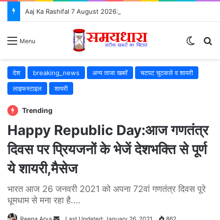
Aaj Ka Rashifal 7 August 2026: आज इन 5 राशियों की चमकेगी किस्मत, जानें सभी 12 राशियों का भविष्यफल
Switch
S
Menu
देश
breaking_news
अन्य ताजा खबरें
चटपट चुटकले व शायरी
लाइफस्टाइल
शायरी
Trending
Happy Republic Day:आज गणतंत्र
दिवस पर प्रियजनों के भेजें देशभक्ति से पूर्ण
ये शायरी,मैसेज
भारत आज 26 जनवरी 2021 को अपना 72वां गणतंत्र दिवस पूरे
धूमधाम से मना रहा है....
Reena Arya
Send
Last Updated: January 26, 2021
862