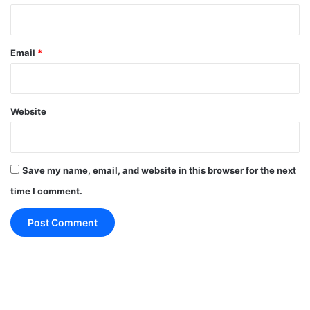
इतनी सी बात हवाओं को बताएं रखना
,
Email
*
रोशनी होगी चिरागों को जलाये रखना
,
Website
लहू लेकर की है जिसकी हिफ़ाजत हमने
,
ऐसे तिरंगे को दिल में हमेशा बसाएं रखना
Save my name, email, and website in this browser for the next
time I comment.
Happy Republic Day
2021