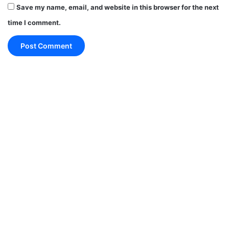
आपको यह खबर कैसी लगी?
Save my name, email, and website in this browser for the next
time I comment.
अगर आपको यह जानकारी पसंद आई है, तो इसे
अपने WhatsApp दोस्तों के साथ जरूर शेयर
करें।
ऐसी ही और ताज़ा खबरों के लिए 'समयधारा'
(Samaydhara) से जुड़े रहें।
#lokesh rahul
#Sonia Gandhi
#कांग्रेस
congrates
congress party news updates in hindi