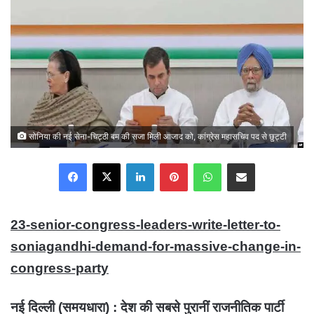
सोनिया की नई सेना-चिट्ठी बम की सजा मिली आजाद को, कांग्रेस महासचिव पद से छुट्टी
Facebook
X
LinkedIn
Pinterest
WhatsApp
Share via Email
23-senior-congress-leaders-write-letter-to-
soniagandhi-demand-for-massive-change-in-
congress-party
नई दिल्ली (समयधारा) : देश की सबसे पुरानीं राजनीतिक पार्टी