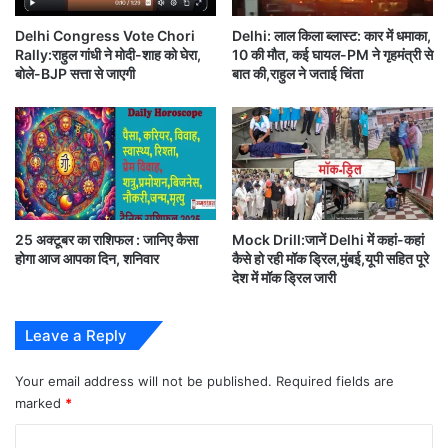
न
congress-party
ने
Delhi Congress Vote Chori
Delhi: लाल किला ब्लास्ट: कार में धमाका,
सं
Rally:राहुल गांधी ने मोदी-शाह को घेरा,
10 की मौत, कई घायल-PM ने गृहमंत्री से
साथ ही ये भी कहा गया है कि पिछले चुनाव में युवाओं ने निर्णायक
भा
बोले-BJP सत्ता से जाएगी
बात की,राहुल ने जताई चिंता
ली
रूप से नरेंद्र मोदी को वोट दिया था।
दे
श
पार्टी की ओर से युवाओं में विश्वास खोना एक चिंता का विषय है।
की
क
पार्टी का बेस सपोर्ट कम हुआ है।
मा
न
इस चिट्ठी में हस्ताक्षर करने वालों में राज्यसभा में विपक्ष के नेता
25 अक्टूबर का राशिफल : जानिए कैसा
Mock Drill:जानें Delhi में कहां-कहां
होगा आज आपका दिन, शनिवार
कैसे हो रही मॉक ड्रिल,मुंबई,यूपी सहित पूरे
गुलाम नबी आजाद (Ghulam Nabi Azad)
देश में मॉक ड्रिल जारी
पूर्व
केंद्रीय मंत्री आनंद शर्मा (Anand Sharma). कपिल
Leave a Reply
सिब्बल (Kapil Sibal),
Your email address will not be published.
Required fields are
marked
*
मनीष तिवारी (Manish Tewari), शशि थरूर (Shashi
C
Tharoor) जैसे कई बड़े नेता CWC के पदाधिकारी शामिल हैं।