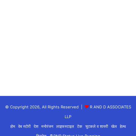
congress updates
india news
live congress meeting
राहुल गांधी
© Copyright 2026, All Rights Reserved |
R AND D ASSOCIATES
LLP
होम
वेब स्टोरी
देश
मनोरंजन
लाइफस्टाइल
टेक
चुटकले व शायरी
खेल
हेल्थ