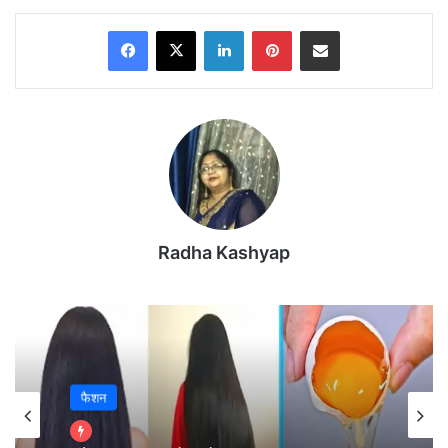
Facebook
X
LinkedIn
Pinterest
Share via Email
Radha Kashyap
🔴
All States Election Result Live Updates
2PM
: देशभर में बदलती सियासत की तस्वीर
फैशन
भारत के पांच महत्वपूर्ण राज्यों—पश्चिम बंगाल, असम, केरल,
तमिलनाडु और पुडुचेरी—के विधानसभा चुनाव 2026 के नतीजे