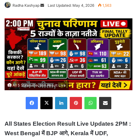
Radha Kashyap
Send
Last Updated: May 4, 2026
1,563
an
email
All 5 States Election Result Live
Facebook
X
LinkedIn
Pinterest
WhatsApp
Share via Email
All States Election Result Live Updates 2PM :
West Bengal में BJP आगे, Kerala में UDF,