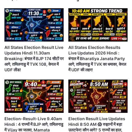
i
टों
v
प
e
र
4
आ
P
गे
M
,
E
कां
l
All States Election Result Live
All States Election Results
ग्रे
e
Updates Hindi 11.30am
Live Updates 2026 Hindi :
स
c
Breaking: बंगाल में BJP 174 सीटों पर
बंगाल में Bharatiya Janata Party
की
t
आगे, तमिलनाडु में TVK 108, केरल में
आगे, तमिलनाडु में TVK का धमाका, केरल
स
i
UDF लीड!
में UDF की लहर!
र
o
का
n
र
B
त
l
य
a
?
s
t
!
Election-Result-Live 9.40am
Election Result Live Updates
B
Hindi : 4 राज्यों में BJP आगे, तमिलनाडु
Hindi 8:50 AM 😱 रुझानों में बड़ा
में Vijay का जलवा, Mamata
उलटफेर! कौन आगे? 5 राज्यों का हाल,
e