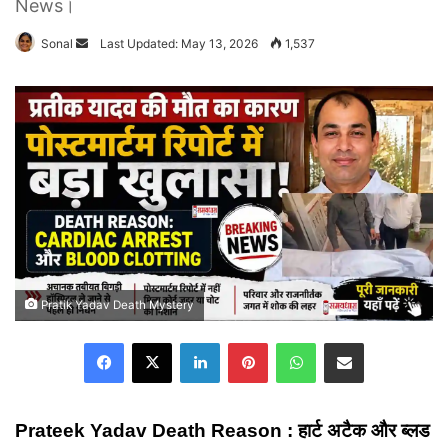
News।
Send
Sonal
Last Updated: May 13, 2026
1,537
an
email
Pratik Yadav Death Mystery
Facebook
X
LinkedIn
Pinterest
WhatsApp
Share via Email
Prateek Yadav Death Reason : हार्ट अटैक और ब्लड