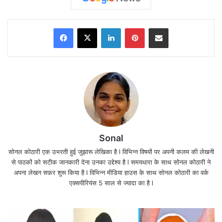
Facebook
X
LinkedIn
Pinterest
Share via Email
Prateek Yadav Postmortem Report का इंतजार,
मौत को लेकर बढ़े सवाल, सस्पेक्ट जहर की आशंका.?
पोस्टमॉर्टम रिपोर्ट में किसी भी तरह के बाहरी चोट के निशान नहीं
पाए गए हैं। साथ ही संदिग्ध जहर देने की संभावना से भी इनकार
Sonal
किया गया है। हालांकि मेडिकल जांच को ध्यान में रखते हुए
सोनल कोठारी एक उभरती हुई जुझारू लेखिका है l विभिन्न विषयों पर अपनी कलम की लेखनी
से पाठकों को सटीक जानकारी देना उनका उद्देश्य है l समयधारा के साथ सोनल कोठारी ने
डॉक्टरों ने उनका हार्ट और विसरा सुरक्षित रखा है।
Prateek
अपना लेखन सफ़र शुरू किया है l विभिन्न मीडिया हाउस के साथ सोनल कोठारी का वर्क
Yadav Death Reason
रिपोर्ट में यह भी बताया गया कि
एक्सपीरियंस 5 साल से ज्यादा का है l
प्रतीक यादव को अत्यधिक पल्मोनरी थ्रोम्बोएम्बोलिज्म यानी
फेफड़ों में ब्लड क्लॉटिंग की समस्या थी, जिसके कारण अचानक