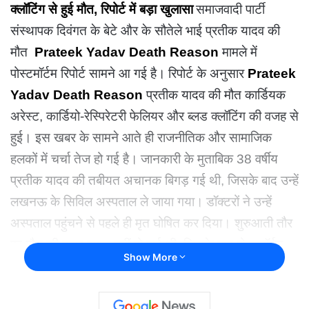
क्लॉटिंग से हुई मौत, रिपोर्ट में बड़ा खुलासा
समाजवादी पार्टी
संस्थापक दिवंगत के बेटे और के सौतेले भाई प्रतीक यादव की
मौत
Prateek Yadav Death Reason
मामले में
पोस्टमॉर्टम रिपोर्ट सामने आ गई है।
रिपोर्ट के अनुसार
Prateek
Yadav Death Reason
प्रतीक यादव की मौत कार्डियक
अरेस्ट, कार्डियो-रेस्पिरेटरी फेलियर और ब्लड क्लॉटिंग की वजह से
हुई। इस खबर के सामने आते ही राजनीतिक और सामाजिक
हलकों में चर्चा तेज हो गई है।
जानकारी के मुताबिक 38 वर्षीय
प्रतीक यादव की तबीयत अचानक बिगड़ गई थी, जिसके बाद उन्हें
लखनऊ के सिविल अस्पताल ले जाया गया।
डॉक्टरों ने उन्हें
अस्पताल पहुंचने से पहले ही मृत घोषित कर दिया। शुरुआती तौर
पर मौत की वजह स्पष्ट नहीं हो पाई थी, जिसके बाद पोस्टमॉर्टम
Show More
कराया गया।
Prateek Yadav Postmortem Report
का इंतजार, मौत को लेकर बढ़े सवाल, सस्पेक्ट जहर की
आशंका.?