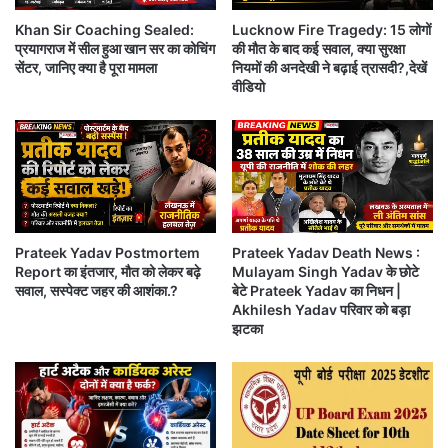
Khan Sir Coaching Sealed:
Lucknow Fire Tragedy: 15 लोगों
प्रयागराज में सील हुआ खान सर का कोचिंग
की मौत के बाद कई सवाल, क्या सुरक्षा
सेंटर, जानिए क्या है पूरा मामला
नियमों की अनदेखी ने बढ़ाई त्रासदी?,देखें
वीडियो
Prateek Yadav Postmortem Report , रिपोर्ट का
इंतजार; लखनऊ में राजनीतिक हलचल तेज
उत्तर प्रदेश की
राजनीति से जुड़ी बड़ी खबर सामने आ रही है। समाजवादी पार्टी
संस्थापक मुलायम सिंह यादव के छोटे बेटे और अखिलेश यादव के
सौतेले भाई प्रतीक यादव का पोस्टमार्टम पूरा हो चुका है।
लखनऊ में मेडिकल टीम की निगरानी में यह प्रक्रिया की गई,
Prateek Yadav Postmortem
Prateek Yadav Death News :
Report का इंतजार, मौत को लेकर बढ़े
Mulayam Singh Yadav के छोटे
जबकि पूरे मामले पर प्रशासन और राजनीतिक गलियारों की नजर
सवाल, सस्पेक्ट जहर की आशंका.?
बेटे Prateek Yadav का निधन |
बनी हुई है।
Prateek Yadav Death News :
Akhilesh Yadav परिवार को बड़ा
झटका
Mulayam Singh Yadav के छोटे बेटे Prateek Yadav
का निधन | Akhilesh Yadav परिवार को बड़ा झटका