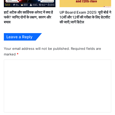
हार्ट अटैक और कार्डियक अरेस्ट में क्या है
UP Board Exam 2025: यूपी बोर्ड ने
फर्क? जानिए दोनों के लक्षण, कारण और
10वीं और 12वीं की परीक्षा के लिए डेटशीट
बचाव
की जारी,जानें डिटेल
Prateek Yadav Death News : Mulayam Singh
Yadav के छोटे बेटे Prateek Yadav का निधन |
Leave a Reply
Akhilesh Yadav परिवार को बड़ा झटका
Your email address will not be published.
Required fields are
marked
*
Prateek Yadav Postmortem Report
प्रतीक यादव
C
के अचानक निधन के बाद पूरे यादव परिवार में शोक की लहर है।
o
पोस्टमार्टम के बाद अब सभी की निगाहें मेडिकल रिपोर्ट पर टिकी
m
हुई हैं, जिससे मौत की असली वजह सामने आ सकती है।
m
शुरुआती जानकारी के मुताबिक उनकी तबीयत अचानक बिगड़ने
e
के बाद उन्हें अस्पताल ले जाया गया था, जहां डॉक्टरों ने मृत घोषित
n
कर दिया। पोस्टमार्टम के दौरान सुरक्षा व्यवस्था भी कड़ी रखी
t
गई।