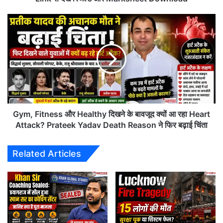
रिजल्ट
और
Gym,
Marksheet
Fitness
Download
और
Healthy
दिखने
के
बावजूद
क्यों
आ
रहा
Gym, Fitness और Healthy दिखने के बावजूद क्यों आ रहा Heart
Heart
Attack? Prateek Yadav Death Reason ने फिर बढ़ाई चिंता
Attack?
Prateek
Related Articles
Yadav
Death
Reason
ने
फिर
बढ़ाई
चिंता