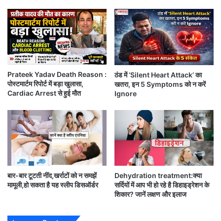
3
रा
सीने में दबाव, दर्द या भारीपन महसूस होना
3
शि
र
यों
दर्द का बाएं हाथ, गर्दन, जबड़े या पीठ तक फैलना
न
को
से
मि
सांस लेने में परेशानी
ह
ले
ज्यादा पसीना आना
रा
गा
Prateek Yadav Death Reason :
ठंड में ‘Silent Heart Attack’ का
क
ब
पोस्टमार्टम रिपोर्ट में बड़ा खुलासा,
खतरा, इन 5 Symptoms को न करें
चक्कर या कमजोरी महसूस होना
र
ड़ा
Cardiac Arrest से हुई मौत
Ignore
ब
ध
घबराहट और बेचैनी
ने
न
नं
ला
उल्टी या मतली की शिकायत
ब
भ
र
,
महिलाओं और बुजुर्गों में कई बार हार्ट अटैक के लक्षण अलग हो
-
क्या
1
सकते हैं। उनमें अत्यधिक थकान, बदहजमी या पीठ दर्द जैसे
आ
प
बार-बार टूटती नींद,खर्राटों को न समझें
Dehydration treatment:क्या
संकेत भी देखने को मिल सकते हैं।
की
मामूली,हो सकता है यह स्लीप डिसऑर्डर
सर्दियों में आप भी हो रहे है डिहाइड्रेशन के
रा
शिकार? जानें लक्षण और इलाज
शि
यह भी पढ़े:
ठंड में ‘Silent Heart Attack’ का खतरा, इन 5
भी
Symptoms को न करें Ignore