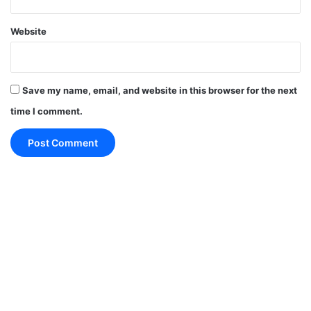
अटैक के बाद अचानक दिल का बंद हो जाना।
Website
कार्डियक अरेस्ट के लक्षण
Save my name, email, and website in this browser for the next
कार्डियक अरेस्ट के लक्षण अचानक दिखाई देते हैं और व्यक्ति
time I comment.
तुरंत बेहोश हो सकता है।
इसके मुख्य लक्षण हैं:
अचानक बेहोश हो जाना
सांस रुक जाना
नाड़ी (Pulse) महसूस न होना
शरीर का रिस्पॉन्ड न करना
अचानक गिर जाना