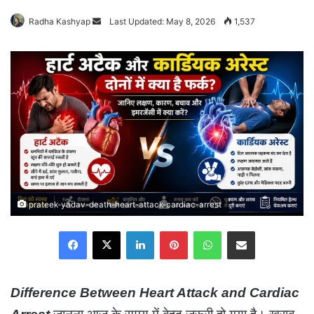
Radha Kashyap
Send
Last Updated: May 8, 2026
1,537
an
email
prateek-yadav-death-heart-attack-cardiac-arrest
Facebook
X
LinkedIn
Pinterest
WhatsApp
Share via Email
Difference Between Heart Attack and Cardiac