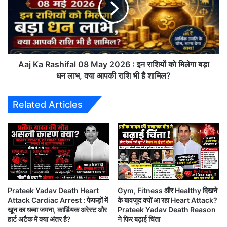
:
a
है
R
द
a
रा
s
बा
h
द
i
Aaj Ka Rashifal 08 May 2026 : इन राशियों को मिलेगा बड़ा
की
f
धन लाभ, क्या आपकी राशि भी है शामिल?
ध
a
मा
l
Related Articles
के
0
दा
8
र
M
Difference Between Heart Attack and Cardiac Arrest: जानिए दोनों में
जी
a
क्या है फर्क?
त
y
,
2
पं
0
हार्ट अटैक के प्रमुख लक्षण
जा
2
ब
Prateek Yadav Death Heart
Gym, Fitness और Healthy दिखने
6
हार्ट अटैक के लक्षण व्यक्ति के अनुसार अलग-अलग हो सकते हैं,
Attack Cardiac Arrest : फेफड़ों में
के बावजूद क्यों आ रहा Heart Attack?
किं
:
खून का धब्बा जमना, कार्डियक अरेस्ट और
Prateek Yadav Death Reason
ग्स
इ
लेकिन कुछ सामान्य संकेत इस प्रकार हैं:
हार्ट अटैक में क्या अंतर है?
ने फिर बढ़ाई चिंता
को
न