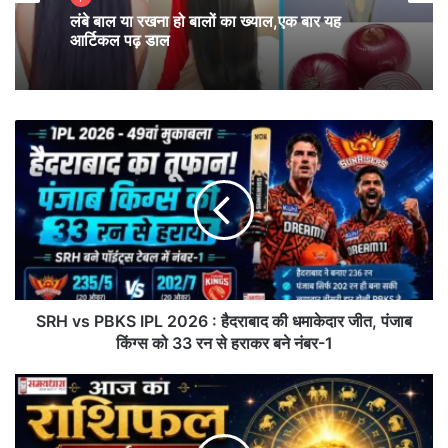
लंबे बाल या रखना हो बालों का ख्याल,एक बार यह
आर्टिकल पढ़ डाल
S
R
H
v
s
P
B
K
S
I
SRH vs PBKS IPL 2026 : हैदराबाद की धमाकेदार जीत, पंजाब
यह स्थिति अचानक भी हो सकती है और धीरे-धीरे भी विकसित हो
P
किंग्स को 33 रन से हराकर बने नंबर-1
सकती है। कई बार लोग शुरुआती लक्षणों को गैस, एसिडिटी या
L
2
A
सामान्य थकान समझकर नजरअंदाज कर देते हैं, जो आगे चलकर
0
a
खतरनाक साबित हो सकता है।
2
j
6
K