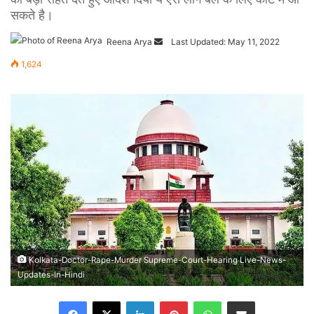
सकते है।
Reena Arya
Send
Last Updated: May 11, 2022
an
1,624
email
Kolkata-Doctor-Rape-Murder Supreme-Court-Hearing Live-News-
Updates-In-Hindi
Facebook
X
LinkedIn
Pinterest
WhatsApp
Share via Email