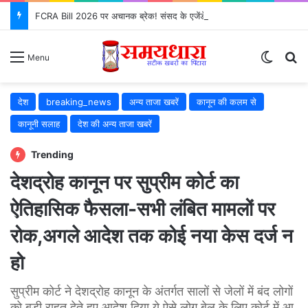
FCRA Bill 2026 पर अचानक ब्रेक! संसद के एजेंडे से क्यों गायब हुआ?
Switch
S
Menu
देश
breaking_news
अन्य ताजा खबरें
कानून की कलम से
कानूनी सलाह
देश की अन्य ताजा खबरें
Trending
देशद्रोह कानून पर सुप्रीम कोर्ट का
ऐतिहासिक फैसला-सभी लंबित मामलों पर
रोक,अगले आदेश तक कोई नया केस दर्ज न
हो
सुप्रीम कोर्ट ने देशद्रोह कानून के अंतर्गत सालों से जेलों में बंद लोगों
को बड़ी राहत देते हुए आदेश दिया ये ऐसे लोग बेल के लिए कोर्ट में आ