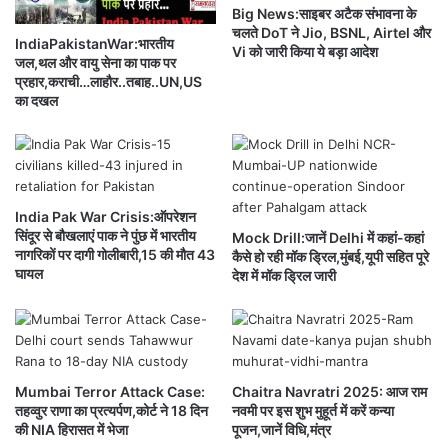
शु
र्डिं
Big News:साइबर अटैक संभावना के
रू
ग
चलते DoT ने Jio, BSNL, Airtel और
,
IndiaPakistanWar:भारतीय
न
Vi को जारी किया ये बड़ा आदेश
जल,थल और वायु सेना का पाक पर
जा
हीं
प्रहार,कराची…लाहौर..तबाह..UN,US
नें
क
का दखल
व्र
र
त
स
का
कें
पा
गे
र
,
ण
G
India Pak War Crisis:ऑपरेशन
स
o
सिंदूर से बौखलाएं पाक ने पुंछ में भारतीय
Mock Drill:जानें Delhi में कहां-कहां
म
नागरिकों पर दागी गोलीबारी,15 की मौत 43
o
कैसे हो रही मॉक ड्रिल,मुंबई,यूपी सहित पूरे
घायल
य
देश में मॉक ड्रिल जारी
g
,
l
नि
e
य
ने
म
इ
औ
न
Mumbai Terror Attack Case:
Chaitra Navratri 2025: आज राम
र
A
तहव्वुर राणा का प्रत्यर्पण,कोर्ट ने 18 दिन
नवमी पर इस शुभ मुहूर्त में करें कन्या
क
p
की NIA हिरासत में भेजा
पूजन,जानें विधि,मंत्र
था
p