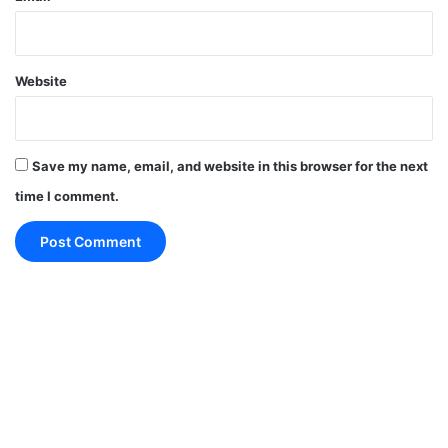
जुलाई के तीसरे हफ्ते में इस मामले में अगली सुनवाई होगी।
Website
Save my name, email, and website in this browser for the next
time I comment.
Jahangirpuri Demolition case:सुप्रीम
कोर्ट ने जहांगीरी पुरी में बुलडोजर पर लगाया
ब्रेक,अगली सुनवाई दो हफ्ते बाद
Sedition-law-puts-on-hold-by-Supreme-court-
ban-on-all-pending-cases-no-new-firs-lodged