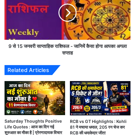
री
1
से
5
7
ज
मा
न
र्च
व
त
री
क
सा
चु
प्ता
9 से 15 जनवरी साप्ताहिक राशिफल - जानियें कैसा होगा आपका अगला
ना
हि
सप्ताह
व
क
,
रा
Related Articles
1
शि
0
फ
मा
ल
र्च
-
को
जा
म
नि
त
यें
ग
कै
ण
Saturday Thoughts Positive
RCB vs GT Highlights : Kohli
सा
1.प्रथम चरण (First Phase-I)
Life Quotes : आज का दिन नई
81 ने मचाया धमाल, 205 रन चेज कर
ना
हो
शुरुआत का मौका है | प्रेरणादायक विचार
RCB की धमाकेदार जीत!
गा