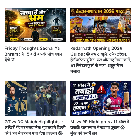
नोटिफिकेशन जारी होने की तिथि – 14 जनवरी, 21 जनवरी को
आ
प
लास्ट डेट नामांकन का l
का
अ
10 फरवरी को इन जगहों पर होगा मतदान :
कैराना, थाना भवन,
ग
ला
शामली, बुढ़ाना, चरथावाल, पुरकाजी (एससी), मुजफ्फरनगर,
स
Friday Thoughts Sachai Ya
Kedarnath Opening 2026
खतौली, मीरापुर, सिवालखास, सरधना, हस्तिनापुर, (एससी),
प्ता
Bhram : ये 15 बातें आपकी सोच बदल
Guide : 🔱 कपाट खुले! रजिस्ट्रेशन,
ह
किठौर, मेरठ छावनी, मेरठ, मेरठ दक्षिण, छपरौली, बड़ौत, बागपत,
देंगी 💡
हेलीकॉप्टर बुकिंग, रूट और नए नियम जानें,
51 क्विंटल फूलों से सजा, अद्भुत दिव्य
मुरादनगर, साहिबाबाद, गाजियाबाद, मोदी नगर, धौलाना, हापुड़
नजारा
(एससी), गढ़मुक्तेश्वर, नोएडा, दादरी, जेवर, सिकंदराबाद,
बुलंदशहर, स्याना, अनूपशहर, डिबाई, शिकारपुर, खुर्जा (एससी),
खैर (एससी), बरौली, अतरौली, छर्रा, कोइल, अलीगढ़, इगलास
(एससी), छाता, मांठ, गोवर्धन, मथुरा, बलदेव (एससी), एत्मादपुर,
आगरा कैंट (अनुसूचित जाति), आगरा दक्षिण, आगरा उत्तर, आगरा
GT vs DC Match Highlights :
MI vs RR Highlights : 11 ओवर में
ग्रामीण (एससी), फतेहपुर सीकरी, खेरागढ़, फतेहाबाद, बाह
आखिरी गेंद पर पलटा मैच! गुजरात ने दिल्ली
तबाही! जायसवाल ने उड़ाया तूफान 😱
को 1 रन से हराकर मचा दिया तहलका 😱
मुंबई की करारी हार