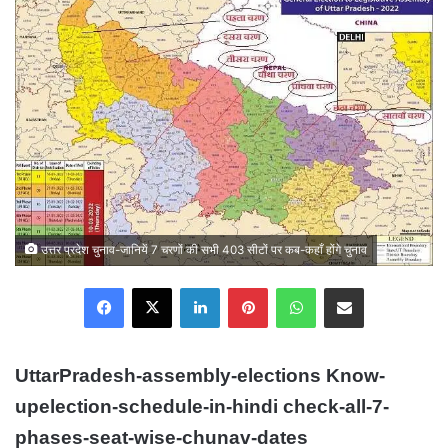
उत्तर प्रदेश चुनाव-जानियें 7 चरणों की सभी 403 सीटों पर कब-कहाँ होंगे चुनाव
Facebook
X
LinkedIn
Pinterest
WhatsApp
Share via Email
UttarPradesh-assembly-elections Know-
upelection-schedule-in-hindi check-all-7-
phases-seat-wise-chunav-dates