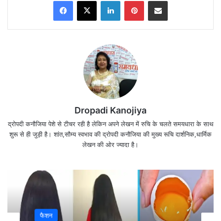
Facebook
X
LinkedIn
Pinterest
Share via Email
Dropadi Kanojiya
द्रोपदी कनौजिया पेशे से टीचर रही है लेकिन अपने लेखन में रुचि के चलते समयधारा के साथ
शुरू से ही जुड़ी है। शांत,सौम्य स्वभाव की द्रोपदी कनौजिया की मुख्य रूचि दार्शनिक,धार्मिक
लेखन की ओर ज्यादा है।
यहाँ चुनाव आयोग (Election Commission ) ने 7 चरणों में
चुनाव कराने की घोषणा की है l
यह चुनाव 10 फरवरी से शुरू होंगे और 7 मार्च को आखरी चरण
का मतदान होगा l
फैशन