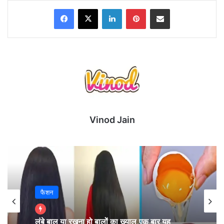
Facebook
X
LinkedIn
Pinterest
Share via Email
Vinod Jain
आईपीएल 2023 के फाइनल में इंद्र देवता यानी बारिश ने अपना
खेल दिखाना शुरू कर दिया है,
फैशन
और अगर बारिश इसी तरह से जारी रही तो मैच रद्द हो जाएगा l और
इस सूरत में टेबल पर टॉप रहने वाली टीम यानी गुजरात आईपीएल
लंबे बाल या रखना हो बालों का ख्याल,एक बार यह