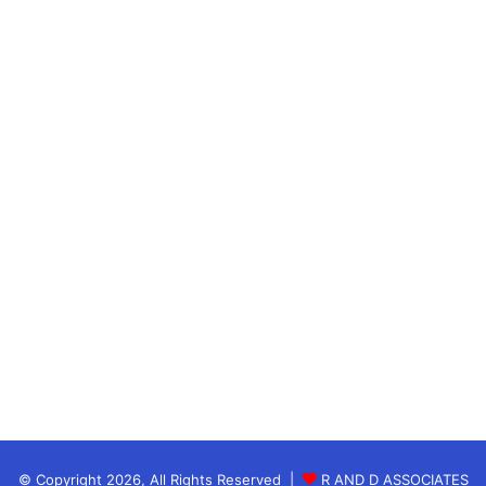
Highlights Eliminator MIvsLSG –
मुंबई ने लखनऊ को 81 रनों से रौंदा
Match Preview-ipl-2023-final-match-date-time-
venue-stadium-name schedule
सीएसके की टीम ने इस टूर्नामेंट में 10वीं बार फाइनल खेलने
उरेगी। वह चार बार की चैंपियन भी रह चुकी।
वहीं सीएसके की टक्कर डिफेंडिंग चैंपियन गुजरात टाइटंस से है।
गुजरात की टीम का इस सीजन में दमदार प्रदर्शन रहा है।
© Copyright 2026, All Rights Reserved |
R AND D ASSOCIATES