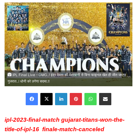
email
IPL Final Live - OMG..! इंद्र देवता की मेहरबानी से बिना फाइनल खेल ही जीत जाएगा
गुजरात..! धोनी को लगेगा सदमा.!!
Facebook
X
LinkedIn
Pinterest
WhatsApp
Share via Email
ipl-2023-final-match gujarat-titans-won-the-
title-of-ipl-16 finale-match-canceled