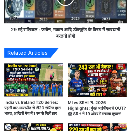
v
शि
i
फ
e
ल
w
:
-
ज
29 मई राशिफल : जमीन, मकान आदि डॉक्यूमेंट के विषय में सावधानी
गु
मी
बरतनी होगी
रु
न
-
,
Related Articles
चे
म
ले
का
की
न
भि
आ
ड़
दि
इससे पहले,
त
डॉ
में
क्यू
आईपीएल 2023 का फिनाले आ ही गया l
चेन्नई सुपर किंग्स और
कौ
में
न
India vs Ireland T20 Series:
MI vs SRH IPL 2026
ट
गुजरात टाइटंस आईपीएल 2023 के खिताबी मुकाबले के लिए
पहली बार आयरलैंड से टी20 सीरीज हारा
Highlights: मुंबई आईपीएल से OUT?
मा
के
तैयार हैं।
भारत, आखिरी मैच में 1 रन से मिली हार
😱 SRH ने 19 ओवर में मचाया तूफान!
रे
वि
गा
ष
बा
य
नरेंद्र मोदी स्टेडियम में बस कुछ ही देर में दोनों टीमों के बीच