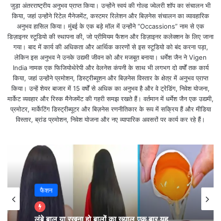
आनाकानी करते हैंl आखिर ये एफआईआर है क्या !
जुड़ा अंतरराष्ट्रीय अनुभव प्राप्त किया। उन्होंने स्वयं की गोल्ड ज्वेलरी शॉप का संचालन भी
किया, जहां उन्होंने रिटेल मैनेजमेंट, कस्टमर रिलेशन और बिज़नेस संचालन का व्यावहारिक
अनुभव हासिल किया। मुंबई के एक बड़े मॉल में उन्होंने “Occassions” नाम से एक
सबसे पहले तो हमें ये जान लेना चाहिए कि किसी भी देश में विधि
डिज़ाइनर स्टूडियो की स्थापना की, जो प्रीमियम फैशन और डिज़ाइनर कलेक्शन के लिए जाना
गया। बाद में कार्य की अधिकता और आर्थिक कारणों से इस स्टूडियो को बंद करना पड़ा,
व्यवस्था बनाए रखने के लिए कानून का निर्माण होता है,
लेकिन इस अनुभव ने उनके उद्यमी जीवन को और मजबूत बनाया। धर्मेश जैन ने Vigen
India नामक एक फिजियोथेरेपी और वेलनेस कंपनी के साथ भी लगभग दो वर्षों तक कार्य
ताकी अपराध न होने पाए और अपराध होने की स्थिति में यथाशीघ्र
किया, जहां उन्होंने प्रमोशन, डिस्ट्रीब्यूशन और बिज़नेस विस्तार के क्षेत्र में अनुभव प्राप्त
किया। उन्हें शेयर बाजार में 15 वर्षों से अधिक का अनुभव है और वे ट्रेडिंग, निवेश योजना,
पीड़ित को न्याय और दोषी को सजा मिल जाएl
मार्केट व्यवहार और रिस्क मैनेजमेंट की गहरी समझ रखते हैं। वर्तमान में धर्मेश जैन एक उद्यमी,
प्रमोटर, मार्केटिंग डिस्ट्रीब्यूटर और बिज़नेस रणनीतिकार के रूप में सक्रिय हैं और मीडिया
न्याय और सजा की इस यात्रा की शुरुआत एफआईआर से ही होती
विस्तार, ब्रांड प्रमोशन, निवेश योजना और नए व्यापारिक अवसरों पर कार्य कर रहे हैं।
है, आइए आज हम विस्तारपूर्वक चर्चा कर रहे हैं एफआईआर यानी
फर्स्ट इन्फॉर्मेशन रिपोर्ट कीl
फैशन
लंबे बाल या रखना हो बालों का ख्याल,एक बार यह