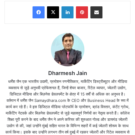
Facebook
X
LinkedIn
Pinterest
Share via Email
Dharmesh Jain
आज भी बहुत सारे लोग ऐसे हैं जो जानकारी के अभाव में
धर्मेश जैन एक भारतीय उद्यमी, प्रमोशन रणनीतिकार, मार्केटिंग डिस्ट्रीब्यूटर और मीडिया
एफआईआर का नाम सुनते ही परेशान हो जाते हैंl
व्यवसाय से जुड़े अनुभवी प्रोफेशनल हैं, जिन्हें शेयर बाजार, रिटेल व्यापार, ज्वेलरी उद्योग,
डिजिटल मीडिया और बिज़नेस डेवलपमेंट के क्षेत्र में 15 वर्षों से अधिक का अनुभव है।
वर्तमान में धर्मेश जैन Samaydhara.com के CEO और Business Head के रूप में
एफआईआर शब्द भय का प्रतीक बन गया है, वहीं किसी के विरुद्ध
कार्य कर रहे हैं। वे इस डिजिटल मीडिया प्लेटफॉर्म के प्रमोशन, ब्रांड विस्तार, कंटेंट ग्रोथ,
एफआईआर दर्ज कराना भी बेहद मुश्किल काम होता हैl
मार्केटिंग नेटवर्क और बिज़नेस डेवलपमेंट से जुड़े महत्वपूर्ण निर्णयों का नेतृत्व करते हैं। कॉलेज
शिक्षा पूरी करने के बाद धर्मेश जैन ने अपने करियर की शुरुआत गोल्ड और डायमंड ज्वेलरी
उद्योग से की, जहां उन्होंने मुंबई सहित भारत के विभिन्न शहरों में कई ज्वेलरी शोरूम के साथ
पुलिस वाले जल्दी किसी की भी एफआईआर दर्ज करने में
कार्य किया। इसके बाद उन्होंने लगभग तीन वर्ष दुबई में रहकर ज्वेलरी और रिटेल व्यवसाय से