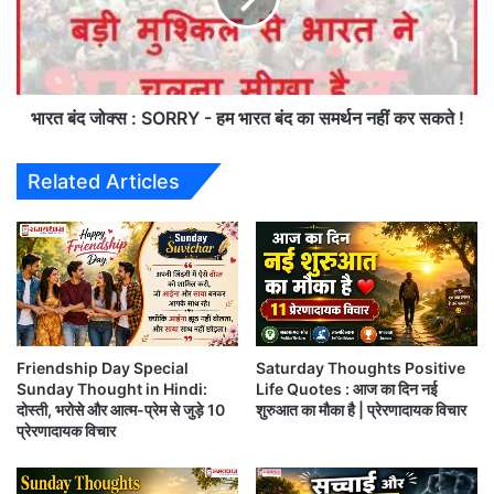
द
आना बहुत जरुरी है…
र
जो
औ
क्स
र
:
जी
क्योकि ECG में सीधी लाइन
S
व
O
भारत बंद जोक्स : SORRY - हम भारत बंद का समर्थन नहीं कर सकते !
न
R
सा
R
का मतलब मौत ही होती है…
Related Articles
थी
Y
से
-
सं
ह
मैंने बहुत से इंसान देखें है
बं
म
ध
भा
प
र
जिनके बदन पर लिबास नहीं होता
ह
त
ले
बं
Friendship Day Special
Saturday Thoughts Positive
से
द
मैंने बहुत से लिबास देखें है l
Sunday Thought in Hindi:
Life Quotes : आज का दिन नई
अ
का
दोस्ती, भरोसे और आत्म-प्रेम से जुड़े 10
शुरुआत का मौका है | प्रेरणादायक विचार
च्छे
स
प्रेरणादायक विचार
हो
म
जिनके अंदर इंसान नहीं होतें…
जा
र्थ
एं
न