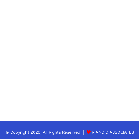
suprbhat
suvichar
रविवार सुविचार
विचार
© Copyright 2026, All Rights Reserved |
R AND D ASSOCIATES