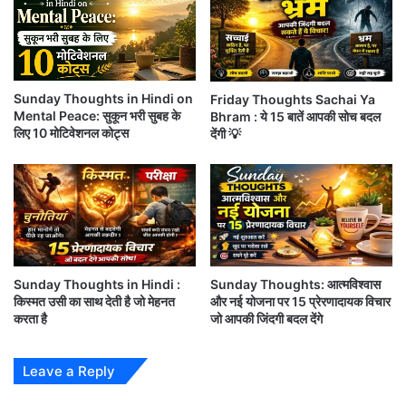
गे
न
यह Thoughts भी पढ़े :
हीं
क
र
Monday Thought : एक मंदिर के बाहर लिखा था.. बेझिझक
स
Sunday Thoughts in Hindi on
Friday Thoughts Sachai Ya
भीतर चले आइये,
क
Mental Peace: सुकून भरी सुबह के
Bhram : ये 15 बातें आपकी सोच बदल
ते
लिए 10 मोटिवेशनल कोट्स
देंगी 💡
!
Sunday Thoughts : दुनिया के रीति है, यहाँ मजबूत से
मजबूत…
Saturday Thoughts : ना बादशाह चलता है… ना इक्का
चलता है …
Sunday Thoughts in Hindi :
Sunday Thoughts: आत्मविश्वास
किस्मत उसी का साथ देती है जो मेहनत
और नई योजना पर 15 प्रेरणादायक विचार
Friday Thoughts : जितना तेज़ होता है, उतना तेज़
करता है
जो आपकी जिंदगी बदल देंगे
डाऊनलोड नही होता
Leave a Reply
Thursday Thoughts : कल शीशा था, सब देख-देख कर