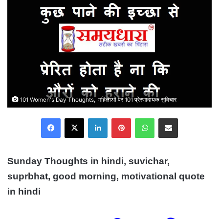
101 Women's Day Thoughts, महिलाओं पर 101 प्रेरणादायक सुविचार
Facebook
X
LinkedIn
Pinterest
WhatsApp
Share via Email
Sunday Thoughts in hindi, suvichar,
suprbhat, good morning, motivational quote
in hindi