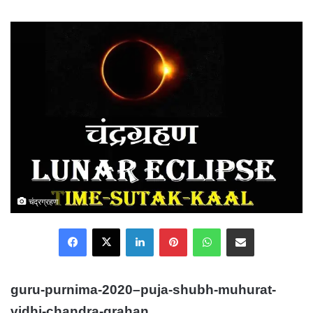
an
email
चंद्रग्रहण
Facebook
X
LinkedIn
Pinterest
WhatsApp
Share via Email
guru-purnima-2020
–
puja-shubh-muhurat-
vidhi-chandra-grahan