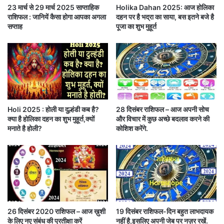
इस वर्ष
गुरु पूर्णिमा 5 जुलाई रविवार
को है। हिंदू कैलेंडर के
ह
23 मार्च से 29 मार्च 2025 साप्ताहिक
Holika Dahan 2025: आज होलिका
t
राशिफल : जानियें कैसा होगा आपका अगला
दहन पर है भद्रा का साया, बस इतने बजे है
रों
s
अनुसार आषाढ़ शुक्ल पक्ष की
पूर्णिमा
को ही
गुरु पूर्णिमा (
Guru
सप्ताह
पूजा का शुभ मुहूर्त
से
-
Purnima
)
कहा जाता है।
को
गु
ई
ण
फ्ला
मि
guru-purnima-2020
–
puja-shubh-muhurat-
इ
ले
vidhi-chandra-grahan
ट
तो
गु
रु
गुरु पूर्णिमा पूजा का समय और शुभ मुहूर्त
–
guru-purnima-
Holi 2025 : होली या दुल्हंडी कब है?
28 दिसंबर राशिफल – आज अपनी सोच
ब
क्या है होलिका दहन का शुभ मुहूर्त,क्यों
और विचार में कुछ अच्छे बदलाव करने की
2020-puja-shubh-muhurat-time
ना
मनाते है होली?
कोशिश करेंगे.
ओ
गुरु पूर्णिमा की तिथि:
5 जुलाई
,
गुरु पूर्णिमा प्रारंभ
: 4 जुलाई 2020 को सुबह 11 बजकर 33
चि
त्त
मिनट से
मि
गुरु पूर्णिमा तिथि सामप्‍त:
5 जुलाई 2020 को सुबह 10 बजकर
ले
तो
13 मिनट तक
चे
26 दिसंबर 2020 राशिफल – आज ख़ुशी
19 दिसंबर राशिफल-दिन बहुत लाभदायक
ला
के लिए नए संबंध की प्रतीक्षा करें
नहीं है,इसलिए अपनी जेब पर नज़र रखें.