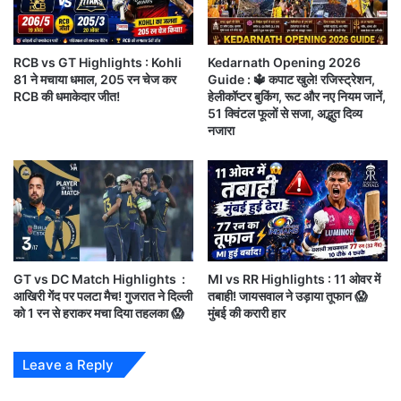
को
हर किसी की क्षमता और कमजोरियां
क्या
मि
RCB vs GT Highlights : Kohli
Kedarnath Opening 2026
ला
Monday Thoughts : कटीली झाड़ियों पर ठहरी हुई बूंदों ने
81 ने मचाया धमाल, 205 रन चेज कर
Guide : 🔱 कपाट खुले! रजिस्ट्रेशन,
?
RCB की धमाकेदार जीत!
हेलीकॉप्टर बुकिंग, रूट और नए नियम जानें,
बस यही बताया है….,
ले
51 क्विंटल फूलों से सजा, अद्भुत दिव्य
ख
नजारा
क
Sunday Thoughts : वक्त और किस्मत पर कभी घमंड मत
?
करों
क
वि
?
गा
य
आपको यह खबर कैसी लगी?
क
GT vs DC Match Highlights :
MI vs RR Highlights : 11 ओवर में
?
आखिरी गेंद पर पलटा मैच! गुजरात ने दिल्ली
तबाही! जायसवाल ने उड़ाया तूफान 😱
को 1 रन से हराकर मचा दिया तहलका 😱
मुंबई की करारी हार
अगर आपको यह जानकारी पसंद आई है, तो इसे
अपने WhatsApp दोस्तों के साथ जरूर शेयर
Leave a Reply
करें।