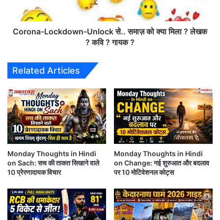
यि
L
क
Sunday Thoughts : दुनिया के रीति है, यहाँ मजबूत से
o
क्षे
c
Corona-Lockdown-Unlock से.. समाज़ को क्या मिला ? लेखक
मजबूत…
त्र
k
? कवि ? गायक ?
में
d
स
o
Saturday Thoughts : ना बादशाह चलता है… ना इक्का
Related Articles
का
w
चलता है ….
रा
n
त्म
-
क
U
Monday Motivational Quote in Hindi
वा
n
ता
l
Friday Thoughts : जितना तेज़ होता है, उतना तेज़
व
o
र
c
डाऊनलोड नही होता
ण
Monday Thoughts in Hindi
Monday Thoughts in Hindi
k
on Sach: सच की ताकत सिखाने वाले
on Change: नई शुरुआत और बदलाव
र
से
10 प्रेरणादायक विचार
पर 10 मोटिवेशनल कोट्स
Thursday Thoughts : कल शीशा था, सब देख-देख कर
हे
.
गा
.
जाते थे, आज टूट गया..,
स
मा
Wednesday Thoughts : प्रत्येक व्यक्ति अलग होता है,
ज़