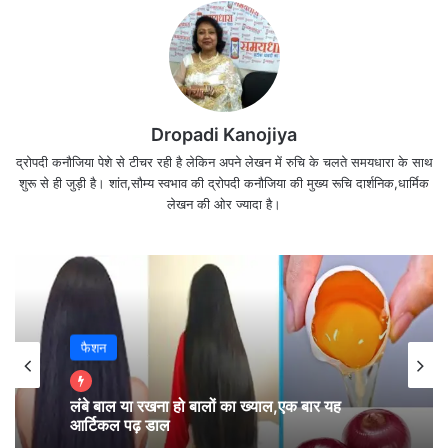
Dropadi Kanojiya
द्रोपदी कनौजिया पेशे से टीचर रही है लेकिन अपने लेखन में रुचि के चलते समयधारा के साथ
शुरू से ही जुड़ी है। शांत,सौम्य स्वभाव की द्रोपदी कनौजिया की मुख्य रूचि दार्शनिक,धार्मिक
दोनो ही नकली हो गए है..,
लेखन की ओर ज्यादा है।
आँसू और मुस्कान
हमेशा अपनी “बात” कहनें का अन्दाज खूबसूरत रखो..
ताकि “जवाब” भीं खूबसूरत सुन सको..
फैशन
प्रेम की धारा
,
बहती है जिस दिल में
,
चर्चा उसकी होती है
,
हर महफ़िल में…
लंबे बाल या रखना हो बालों का ख्याल,एक बार यह
आर्टिकल पढ़ डाल