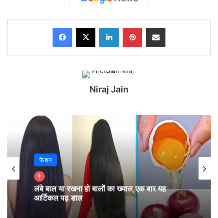
और आज का उपाय।
Facebook
X
LinkedIn
Pinterest
Share via Email
Niraj Jain
लेटेस्ट ऑटो न्यूज
फैशन
Auto Expo 2020 Day 2: पेश हुई एक से बढ़कर
इलेक्ट्रिक बाइक, कीमत कम, माइलेज में दम