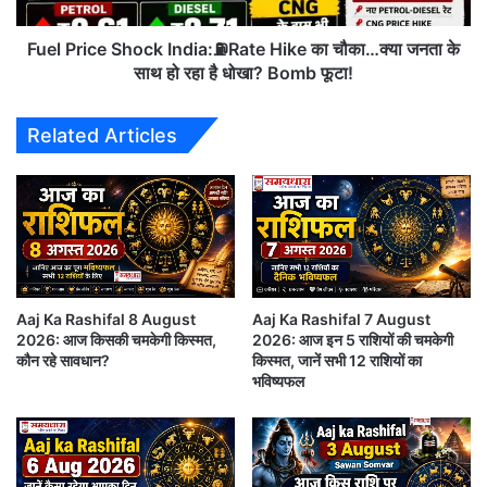
का
अवसर और कुछ महत्वपूर्ण बदलाव लेकर आ रहा है। ग्रहों की
चौका…
चाल आज आपके करियर, व्यापार, प्रेम जीवन, पारिवारिक रिश्तों
क्या
Fuel Price Shock India:⛽Rate Hike का चौका…क्या जनता के
जनता
और स्वास्थ्य पर विशेष प्रभाव डालेगी।
साथ हो रहा है धोखा? Bomb फूटा!
के
साथ
Petrol Diesel Price Hike : दीमक की तरह खून चूसती
Related Articles
हो
रहा
महंगाई, पेट्रोल-डीजल के दाम फिर बढ़े
है
धोखा?
Bomb
फूटा!
Aaj Ka Rashifal 8 August
Aaj Ka Rashifal 7 August
2026: आज किसकी चमकेगी किस्मत,
2026: आज इन 5 राशियों की चमकेगी
कौन रहे सावधान?
किस्मत, जानें सभी 12 राशियों का
भविष्यफल