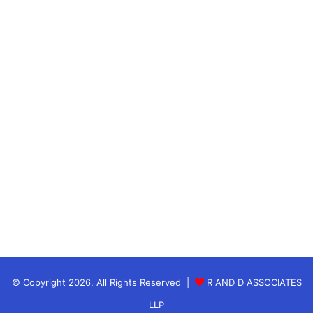
प्रिय व्यक्ति के साथ अच्छा समय बिताएंगे।
स्वास्थ्य के मामले में दिन सामान्य रहेगा लेकिन अत्यधिक भागदौड़
से बचना चाहिए। खानपान पर विशेष ध्यान दें। योग और ध्यान
करना आपके लिए लाभकारी रहेगा।
शुभ रंग : लाल
शुभ अंक : 9
उपाय : हनुमान चालीसा का पाठ करें।
वृषभ राशि
Aaj Ka Rashifal 25 May 2026
वृषभ राशि वालों के लिए आज का दिन सोच-समझकर निर्णय लेने
का रहेगा। कार्यक्षेत्र में आपको धैर्य बनाए रखने की आवश्यकता
© Copyright 2026, All Rights Reserved |
R AND D ASSOCIATES
होगी। किसी सहकर्मी की बातों में आकर जल्दबाजी में कोई फैसला
LLP