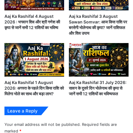
Aaj Ka Rashifal 4 August
Aaj ka Rashifal 3 August
2026 : भगवान शिव और श्री गणेश की
Sawan Somvar: आज किस राशि पर
कृपा से जानें सभी 12 राशियों का भविष्य
बरसेगी भोलेनाथ की कृपा? जानें राशिफल
और शिव उपाय
Aaj Ka Rashifal 1 August
Aaj Ka Rashifal 31 July 2026:
2026: अगस्त के पहले दिन किस राशि को
सावन के दूसरे दिन भोलेनाथ की कृपा से
मिलेगा भोले का साथ और बड़ा लाभ?
जानें सभी 12 राशियों का भविष्यफल
♈ मेष राशि (Aries)
आज का दिन आत्मविश्वास और ऊर्जा से भरपूर रहेगा। कार्यक्षेत्र
Leave a Reply
में नई जिम्मेदारियां मिल सकती हैं।
Aaj ka Rashifal 28
Your email address will not be published.
Required fields are
June 2026 in Hindi
व्यापार में लाभ के अच्छे योग हैं।
marked
*