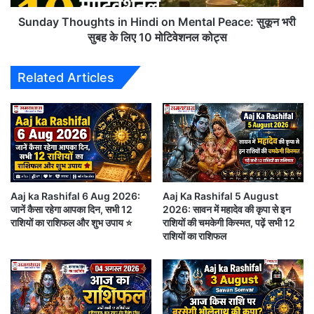
भरी
जानते हैं आज किस राशि की किस्मत चमकेगी और किसे सावधानी
सुबह
Sunday Thoughts in Hindi on Mental Peace: सुकून भरी
बरतने की जरूरत है।
के
सुबह के लिए 10 मोटिवेशनल कोट्स
लिए
10
Related Articles
मोटिवेशनल
कोट्स
Aaj ka Rashifal 6 Aug 2026:
Aaj Ka Rashifal 5 August
जानें कैसा रहेगा आपका दिन, सभी 12
2026: सावन में महादेव की कृपा से इन
राशियों का राशिफल और शुभ उपाय ⭐
राशियों की चमकेगी किस्मत, पढ़ें सभी 12
राशियों का राशिफल