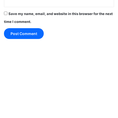
2026 in Hindi
विद्यार्थियों के लिए दिन अनुकूल रहेगा। वाहन
Save my name, email, and website in this browser for the next
चलाते समय सावधानी रखें। जीवनसाथी के साथ रिश्ते मजबूत
time I comment.
होंगे।
शुभ रंग: सफेद
शुभ अंक: 6