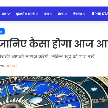
टेक
चुटकले व शायरी
खेल
हेल्थ
बिजनेस
🚆PNR ST
इल
-जानिए कैसा होगा आज 
ुख़ी आपको नाराज़ करेगी, लेकिन ख़ुद को शांत रखें.
026
1,598