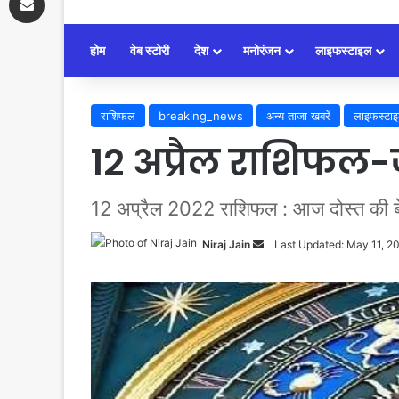
होम
वेब स्टोरी
देश
मनोरंजन
लाइफस्टाइल
राशिफल
breaking_news
अन्य ताजा खबरें
लाइफस्टा
12 अप्रैल राशिफल
12 अप्रैल 2022 राशिफल : आज दोस्त की बेर
Niraj Jain
Send
Last Updated: May 11, 2
an
email