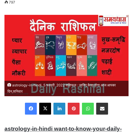
797
email
astrology-in-hindi 5 फरवरी 2022 राशिफल : जानिए कैसा होगा आज आपका
दिन,शनिवार
Facebook
X
LinkedIn
Pinterest
WhatsApp
Share via Email
astrology-in-hindi want-to-know-your-daily-