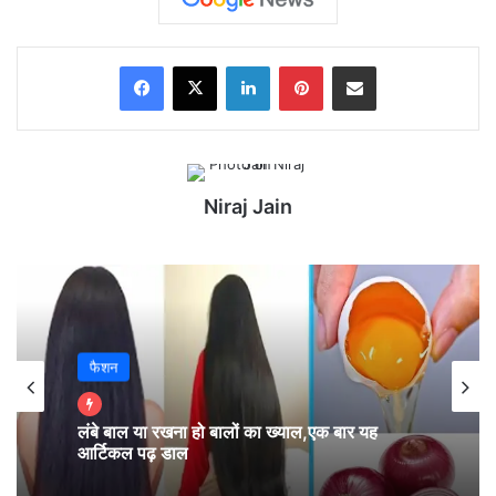
Facebook
X
LinkedIn
Pinterest
Share via Email
Niraj Jain
फैशन
मेष – चू, चे, चो, ला, ली, लू, ले, लो, आ (Aries):
लंबे बाल या रखना हो बालों का ख्याल,एक बार यह
आर्टिकल पढ़ डाल
आज शादीशुदा ज़िन्दगी के नज़रिए से चीज़ें काफ़ी अच्छी रहेंगी।
यह दिन हो सकता है बहुत ही बढ़िया – दोस्तों या परिजनों के साथ