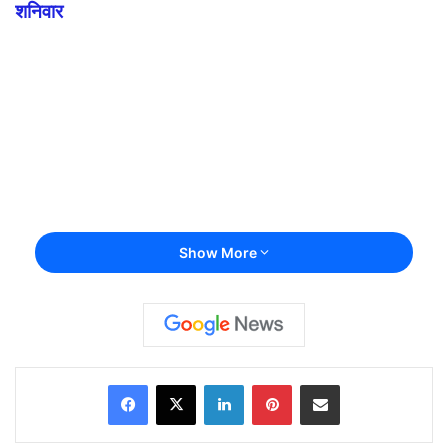
शनिवार
Show More
Facebook
X
LinkedIn
Pinterest
Share via Email