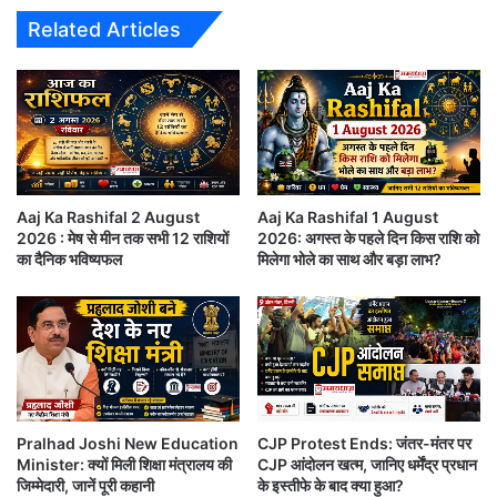
खा
र्जी
Related Articles
ली
से
astrology-in-hindi want-to-know-your-daily-
पे
न
ट
हीं
horoscope 25th-june-2022 starsigns-
औ
क
zodiacsigns
र
रा
खा
स
ली
कें
कर्क – ही, हू, हे, हो, डा, डी, डू, डे, डो (Cancer):
जे
गी
ब
Aaj Ka Rashifal 2 August
Aaj Ka Rashifal 1 August
ग
2026 : मेष से मीन तक सभी 12 राशियों
2026: अगस्त के पहले दिन किस राशि को
सी
र्भ
गणेशजी बताते हैं कि आपके लिए आज का दिन शुभ फलदायक है।
का दैनिक भविष्यफल
मिलेगा भोले का साथ और बड़ा लाभ?
खा
पा
तन-मन से स्वस्थ और प्रफुल्लित रहेंगे। पड़ोसी और भाई-बंधुओं
ती
त
हैं
के साथ के संबंध सौहार्दपूर्ण रहेंगे। निर्धारित कार्य पूरे होंगे।
,
.
सु
भाग्यवृद्धि के लिए अवसर सामने आएंगे।
.
प्री
.
म
को
सिंह – मा, मी, मू, मे, मो, टा, टी, टू, टे (Leo):
र्ट
Pralhad Joshi New Education
CJP Protest Ends: जंतर-मंतर पर
ने
Minister: क्यों मिली शिक्षा मंत्रालय की
CJP आंदोलन खत्म, जानिए धर्मेंद्र प्रधान
आज भाग्य साथ देगा लाभ के लिए जोखिम भी ले सकते हैं। सही
ख
जिम्मेदारी, जानें पूरी कहानी
के इस्तीफे के बाद क्या हुआ?