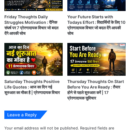
साईं उस रूप में दर्श दिखावे, जैसा भाव रहा जिस जन का, वैसा रूप
Friday Thoughts Daily
Your Future Starts with
हुआ मेरे मन का।
Struggles Motivation : दैनिक
Todays Effort : विद्यार्थियों के लिए 10
संघर्ष पर 7 प्रेरणादायक विचार जो बदल
प्रेरणादायक विचार जो बदल देंगे आपकी
देंगे आपकी सोच
सोच
साई नहीं कहते मुझे चांदी या सोने के सिंघासन पर बिठाओ,
वो तो कहते हैं मन में श्रद्धा सबुरी रखो फिर अपने साईं को
बुलाओ।
अगर तुम धनवान हो तो कृपालु बनो,
Saturday Thoughts Positive
Thursday Thoughts On Start
Life Quotes : आज का दिन नई
Before You Are Ready : तैयार
शुरुआत का मौका है | प्रेरणादायक विचार
होने से पहले शुरुआत करें | 17
क्योंकि जब वृक्ष पर फल लगते हैं तो वह झुक जाता है।
प्रेरणादायक सुविचार
मैं बिना भगवान की सहमति के कुछ नहीं कर सकता।
Leave a Reply
Your email address will not be published.
Required fields are
यह थॉट्स भी पढ़े :