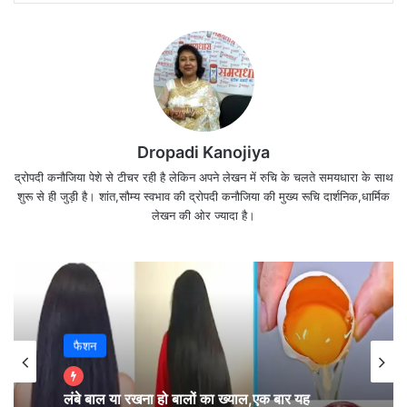
Dropadi Kanojiya
फिर भी निचे क्यों बैठते हे ?
द्रोपदी कनौजिया पेशे से टीचर रही है लेकिन अपने लेखन में रुचि के चलते समयधारा के साथ
शुरू से ही जुड़ी है। शांत,सौम्य स्वभाव की द्रोपदी कनौजिया की मुख्य रूचि दार्शनिक,धार्मिक
“साई बाबा ” ने जवाब दिया
लेखन की ओर ज्यादा है।
निचे बैठने वाला कभी गिरता नहीं हे…
फैशन
लंबे बाल या रखना हो बालों का ख्याल,एक बार यह