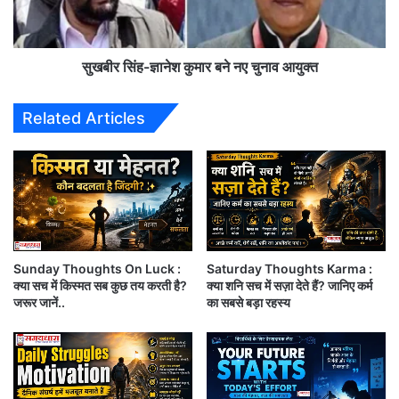
झूठे व्यक्ति की उंची आवाज
आ
-
ज
ज्ञा
आ
ने
सच्चें व्यक्ति को चुप करवा देती है
प
श
सुखबीर सिंह-ज्ञानेश कुमार बने नए चुनाव आयुक्त
का
कु
लेकिन सच्चें व्यक्ति का मौन
दि
मा
Related Articles
न
र
,
ब
झूठे व्यक्ति की नींव तक हिला देता है
गु
ने
रु
न
वा
ए
र
चु
ना
व
Sunday Thoughts On Luck :
Saturday Thoughts Karma :
आ
Thursday Thoughts:साईं नाम में सब देव
क्या सच में किस्मत सब कुछ तय करती है?
क्या शनि सच में सज़ा देते हैं? जानिए कर्म
यु
जरूर जानें..
का सबसे बड़ा रहस्य
क्त
समाएं, जो जिस रूप में साईं को ध्यावे
साईं नाम में सब देव समाएं, जो जिस रूप में साईं को ध्यावे,