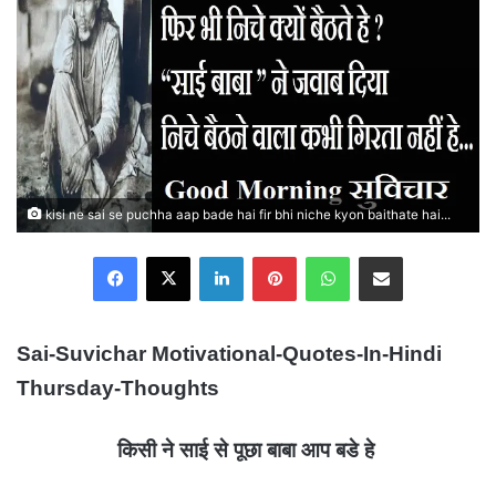
kisi ne sai se puchha aap bade hai fir bhi niche kyon baithate hai...
Facebook
X
LinkedIn
Pinterest
WhatsApp
Share via Email
Sai-Suvichar Motivational-Quotes-In-Hindi
Thursday-Thoughts
किसी ने साई से पूछा बाबा आप बडे हे