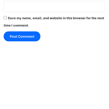
Friday Thoughts : बस एक तज़ुर्बा लिया है ज़िन्दगी से..
अपनो के नज़दीक रहना है..
Save my name, email, and website in this browser for the next
time I comment.
Wednesday Thoughts : डाली से टूटा फूल फिर से लग
नहीं सकता है मगर…
Tuesday Thoughts : किसी भी रिश्ते को बनाए रखने के
लिए गिड़गिड़ाने की जरुरत नहीं
Sunday Thoughts : असफल होना बुरा है लेकिन प्रयास
ही ना करना महाबुरा है
Friday Thoughts : मैं उन लोगों का आभारी हूं जिन्होंने मुझे
छोड़ दिया…..