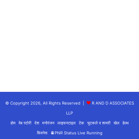
© Copyright 2026, All Rights Reserved |
R AND D ASSOCIATES
LLP
होम
वेब स्टोरी
देश
मनोरंजन
लाइफस्टाइल
टेक
चुटकले व शायरी
खेल
हेल्थ
बिजनेस
🚆PNR Status Live Running