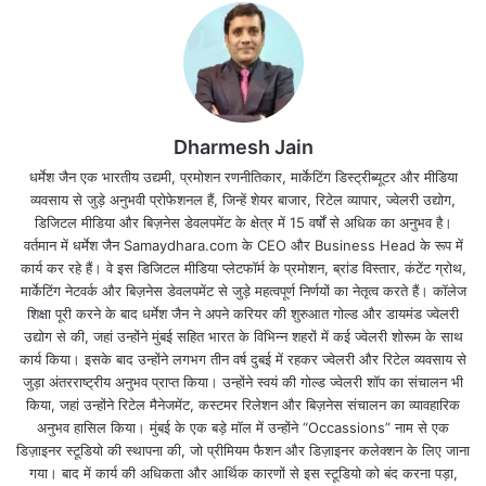
Dharmesh Jain
दिखाने में सारी जिंदगी बिता दी
धर्मेश जैन एक भारतीय उद्यमी, प्रमोशन रणनीतिकार, मार्केटिंग डिस्ट्रीब्यूटर और मीडिया
व्यवसाय से जुड़े अनुभवी प्रोफेशनल हैं, जिन्हें शेयर बाजार, रिटेल व्यापार, ज्वेलरी उद्योग,
पर एक पल भी खुद
डिजिटल मीडिया और बिज़नेस डेवलपमेंट के क्षेत्र में 15 वर्षों से अधिक का अनुभव है।
वर्तमान में धर्मेश जैन Samaydhara.com के CEO और Business Head के रूप में
कार्य कर रहे हैं। वे इस डिजिटल मीडिया प्लेटफॉर्म के प्रमोशन, ब्रांड विस्तार, कंटेंट ग्रोथ,
कभी आईना नहीं देखा
मार्केटिंग नेटवर्क और बिज़नेस डेवलपमेंट से जुड़े महत्वपूर्ण निर्णयों का नेतृत्व करते हैं। कॉलेज
शिक्षा पूरी करने के बाद धर्मेश जैन ने अपने करियर की शुरुआत गोल्ड और डायमंड ज्वेलरी
उद्योग से की, जहां उन्होंने मुंबई सहित भारत के विभिन्न शहरों में कई ज्वेलरी शोरूम के साथ
‘समय’
वह है जिसे हम
कार्य किया। इसके बाद उन्होंने लगभग तीन वर्ष दुबई में रहकर ज्वेलरी और रिटेल व्यवसाय से
जुड़ा अंतरराष्ट्रीय अनुभव प्राप्त किया। उन्होंने स्वयं की गोल्ड ज्वेलरी शॉप का संचालन भी
सबसे ज्यादा
चाहते
हैं
किया, जहां उन्होंने रिटेल मैनेजमेंट, कस्टमर रिलेशन और बिज़नेस संचालन का व्यावहारिक
अनुभव हासिल किया। मुंबई के एक बड़े मॉल में उन्होंने “Occassions” नाम से एक
डिज़ाइनर स्टूडियो की स्थापना की, जो प्रीमियम फैशन और डिज़ाइनर कलेक्शन के लिए जाना
पर जिसका हम
सबसे गलत
गया। बाद में कार्य की अधिकता और आर्थिक कारणों से इस स्टूडियो को बंद करना पड़ा,