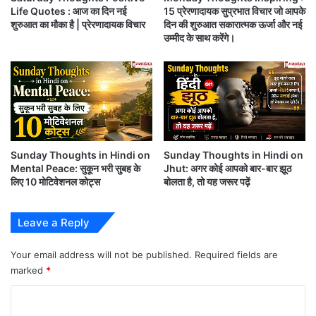
0
Life Quotes : आज का दिन नई
15 प्रेरणादायक सुप्रभात विचार जो आपके
से
शुरुआत का मौका है | प्रेरणादायक विचार
दिन की शुरुआत सकारात्मक ऊर्जा और नई
दी
आपको यह खबर कैसी लगी?
उम्मीद के साथ करेंगे।
मा
त
अगर आपको यह जानकारी पसंद आई है, तो इसे
अपने WhatsApp दोस्तों के साथ जरूर शेयर
करें।
Sunday Thoughts in Hindi on
Sunday Thoughts in Hindi on
Mental Peace: सुकून भरी सुबह के
Jhut: अगर कोई आपको बार-बार झूठ
ऐसी ही और ताज़ा खबरों के लिए 'समयधारा'
लिए 10 मोटिवेशनल कोट्स
बोलता है, तो यह जरूर पढ़ें
(Samaydhara) से जुड़े रहें।
Leave a Reply
Your email address will not be published.
Required fields are
marked
*
#सुप्रभात
#सुविचार
motivational quotes
C