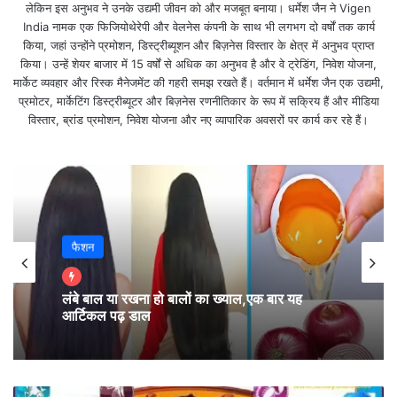
लेकिन इस अनुभव ने उनके उद्यमी जीवन को और मजबूत बनाया। धर्मेश जैन ने Vigen
India नामक एक फिजियोथेरेपी और वेलनेस कंपनी के साथ भी लगभग दो वर्षों तक कार्य
तरीके
से
उपयोग
करते हैं
किया, जहां उन्होंने प्रमोशन, डिस्ट्रीब्यूशन और बिज़नेस विस्तार के क्षेत्र में अनुभव प्राप्त
किया। उन्हें शेयर बाजार में 15 वर्षों से अधिक का अनुभव है और वे ट्रेडिंग, निवेश योजना,
अगर कोई आपको बार-बार नीचा दिखाता है तो
मार्केट व्यवहार और रिस्क मैनेजमेंट की गहरी समझ रखते हैं। वर्तमान में धर्मेश जैन एक उद्यमी,
प्रमोटर, मार्केटिंग डिस्ट्रीब्यूटर और बिज़नेस रणनीतिकार के रूप में सक्रिय हैं और मीडिया
विस्तार, ब्रांड प्रमोशन, निवेश योजना और नए व्यापारिक अवसरों पर कार्य कर रहे हैं।
समझ लेना आप उस व्यक्ति से बहुत ऊंचे हो
वो जो शोर मचाते है भीड़ में
,
भीड़ ही बनकर रह जाते है
,
फैशन
वहीं पाते है जिंदगी में कामयाबी
लंबे बाल या रखना हो बालों का ख्याल,एक बार यह
आर्टिकल पढ़ डाल
जो खामोशी से अपना काम कर जाते है
प्रत्येक व्यक्ति अलग होता है,
1