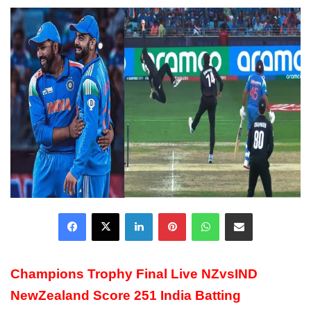
email
Facebook
X
LinkedIn
Pinterest
WhatsApp
Share via Email
Champions Trophy Final Live NZvsIND
NewZealand Score 251 India Batting