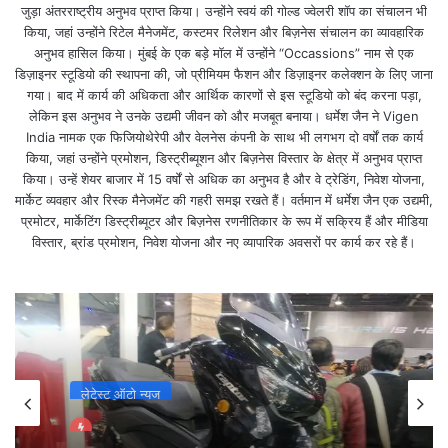
जुड़ा अंतरराष्ट्रीय अनुभव प्राप्त किया। उन्होंने स्वयं की गोल्ड ज्वेलरी शॉप का संचालन भी
किया, जहां उन्होंने रिटेल मैनेजमेंट, कस्टमर रिलेशन और बिज़नेस संचालन का व्यावहारिक
भारत और न्यूजीलैंड के बीच चैंपियंस ट्रॉफी के फाइनल मुकाबले
अनुभव हासिल किया। मुंबई के एक बड़े मॉल में उन्होंने “Occassions” नाम से एक
की बॉल टू बॉल कवरेज जारी हैl
डिज़ाइनर स्टूडियो की स्थापना की, जो प्रीमियम फैशन और डिज़ाइनर कलेक्शन के लिए जाना
गया। बाद में कार्य की अधिकता और आर्थिक कारणों से इस स्टूडियो को बंद करना पड़ा,
लेकिन इस अनुभव ने उनके उद्यमी जीवन को और मजबूत बनाया। धर्मेश जैन ने Vigen
न्यूजीलैंड ने टॉस जीत पहले बल्लेबाजी का फैसला लिया हैl उसके
India नामक एक फिजियोथेरेपी और वेलनेस कंपनी के साथ भी लगभग दो वर्षों तक कार्य
किया, जहां उन्होंने प्रमोशन, डिस्ट्रीब्यूशन और बिज़नेस विस्तार के क्षेत्र में अनुभव प्राप्त
दोनों ओपनर रचिन रवींद्र, विल यंग ने न्यूजीलैंड के लिए मजबूत
किया। उन्हें शेयर बाजार में 15 वर्षों से अधिक का अनुभव है और वे ट्रेडिंग, निवेश योजना,
शुरुआत की हैl
मार्केट व्यवहार और रिस्क मैनेजमेंट की गहरी समझ रखते हैं। वर्तमान में धर्मेश जैन एक उद्यमी,
प्रमोटर, मार्केटिंग डिस्ट्रीब्यूटर और बिज़नेस रणनीतिकार के रूप में सक्रिय हैं और मीडिया
विस्तार, ब्रांड प्रमोशन, निवेश योजना और नए व्यापारिक अवसरों पर कार्य कर रहे हैं।
लेटेस्ट ऑटो न्यूज
Auto Expo 2020 Day 2: पेश हुई एक से बढ़कर