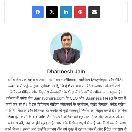
Facebook
X
LinkedIn
Pinterest
Share via Email
Dharmesh Jain
धर्मेश जैन एक भारतीय उद्यमी, प्रमोशन रणनीतिकार, मार्केटिंग डिस्ट्रीब्यूटर और मीडिया
व्यवसाय से जुड़े अनुभवी प्रोफेशनल हैं, जिन्हें शेयर बाजार, रिटेल व्यापार, ज्वेलरी उद्योग,
डिजिटल मीडिया और बिज़नेस डेवलपमेंट के क्षेत्र में 15 वर्षों से अधिक का अनुभव है।
भारत के तीन विकेट गिर गए है l वही न्यूजीलैंड ने निर्धारित 50
वर्तमान में धर्मेश जैन Samaydhara.com के CEO और Business Head के रूप में
ओवर में 7 विकेट 251 रन बनायें l
कार्य कर रहे हैं। वे इस डिजिटल मीडिया प्लेटफॉर्म के प्रमोशन, ब्रांड विस्तार, कंटेंट ग्रोथ,
मार्केटिंग नेटवर्क और बिज़नेस डेवलपमेंट से जुड़े महत्वपूर्ण निर्णयों का नेतृत्व करते हैं। कॉलेज
शिक्षा पूरी करने के बाद धर्मेश जैन ने अपने करियर की शुरुआत गोल्ड और डायमंड ज्वेलरी
भारत की और से कुलदीप यादव और वरुण चक्रवर्ती 2-2 विकेट
उद्योग से की, जहां उन्होंने मुंबई सहित भारत के विभिन्न शहरों में कई ज्वेलरी शोरूम के साथ
लिए l
वही जडेजा और शमी को एक एक सफलता मिली l
कार्य किया। इसके बाद उन्होंने लगभग तीन वर्ष दुबई में रहकर ज्वेलरी और रिटेल व्यवसाय से