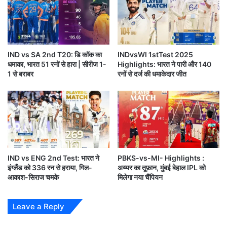
2
से
.
न्यू
2
जी
)
लैं
ड
IND vs SA 2nd T20: डि कॉक का
INDvsWI 1stTest 2025
को
धमाका, भारत 51 रनों से हारा | सीरीज 1-
Highlights: भारत ने पारी और 140
दी
1 से बराबर
रनों से दर्ज की धमाकेदार जीत
मा
त
IND vs ENG 2nd Test: भारत ने
PBKS-vs-MI- Highlights :
इंग्लैंड को 336 रन से हराया, गिल-
अय्यर का तूफ़ान, मुंबई बेहाल IPL को
ऐसे में भारत के लिए एक बुरी खबर सामने आई है l आईसीसी
आकाश-सिराज चमके
मिलेगा नया चैंपियन
चैंपियंस ट्रॉफी 2025 के फाइनल से पहले टीम इंडिया की बढ़ गई
है।
Leave a Reply