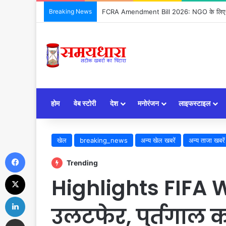
Breaking News
FCRA Amendment Bill 2026: NGO के लिए क्या
होम
वेब स्टोरी
देश
मनोरंजन
लाइफस्टाइल
खेल
breaking_news
अन्य खेल खबरें
अन्य ताजा खबरें
Facebook
Trending
X
Highlights FIFA 
LinkedIn
उलटफेर, पुर्तगाल क
Share via Email