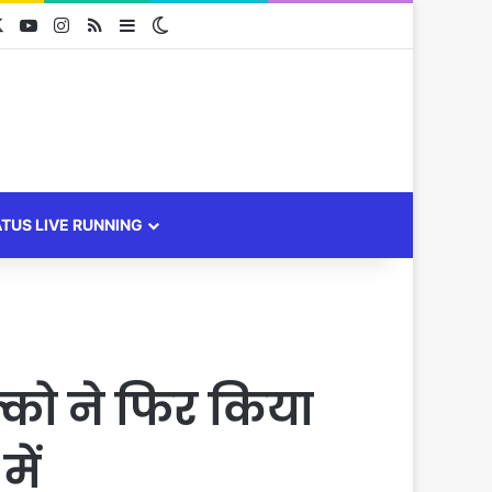
cebook
X
YouTube
Instagram
RSS
Sidebar
Switch skin
ATUS LIVE RUNNING
को ने फिर किया
ें