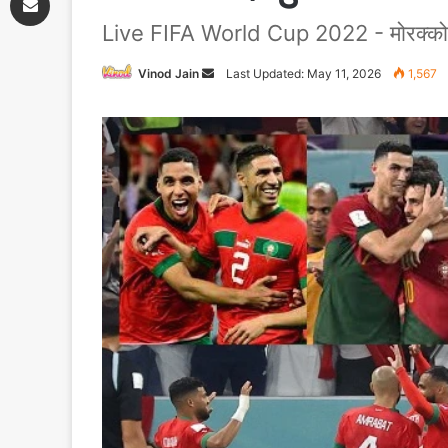
Live FIFA World Cup 2022 - मोरक्को ने प
Vinod Jain
Send
Last Updated: May 11, 2026
1,567
an
email