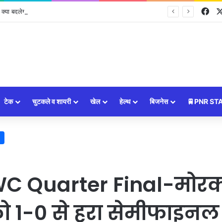
Fa
 बदलेगा? जानिए 12 बड़े बदलाव
टेक
चुटकले व शायरी
खेल
हेल्थ
बिजनेस
🚆PNR ST
WC Quarter Final-मोरक्
ो 1-0 से हरा सेमीफाइनल म