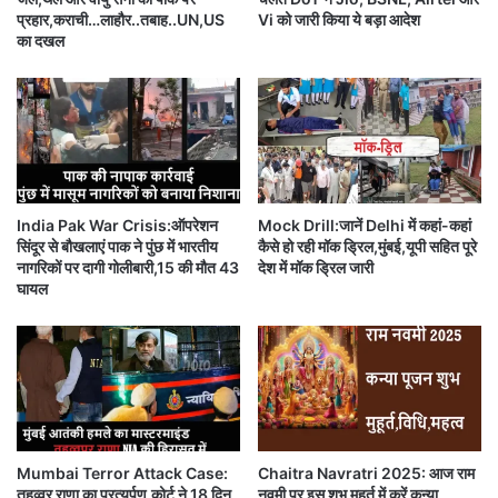
को
प्रहार,कराची…लाहौर..तबाह..UN,US
Vi को जारी किया ये बड़ा आदेश
ह
का दखल
रा
बैं
ग
लो
र
ने
प्ले
ऑ
India Pak War Crisis:ऑपरेशन
Mock Drill:जानें Delhi में कहां-कहां
फ
सिंदूर से बौखलाएं पाक ने पुंछ में भारतीय
कैसे हो रही मॉक ड्रिल,मुंबई,यूपी सहित पूरे
में
नागरिकों पर दागी गोलीबारी,15 की मौत 43
देश में मॉक ड्रिल जारी
जा
घायल
ने
की
उ
म्मी
द
को
र
खा
Mumbai Terror Attack Case:
Chaitra Navratri 2025: आज राम
जिं
तहव्वुर राणा का प्रत्यर्पण,कोर्ट ने 18 दिन
नवमी पर इस शुभ मुहूर्त में करें कन्या