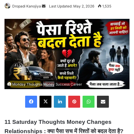
Send
Dropadi Kanojiya
Last Updated: May 2, 2026
1,535
an
email
Monday Thoughts Money Success Career
Facebook
X
LinkedIn
Pinterest
WhatsApp
Share via Email
11 Saturday Thoughts Money Changes
Relationships : क्या पैसा सच में रिश्तों को बदल देता है?