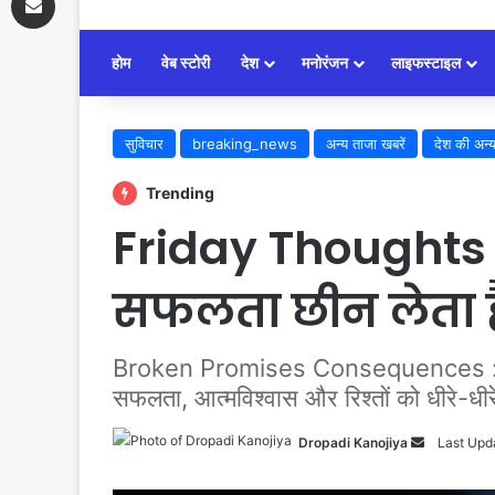
होम
वेब स्टोरी
देश
मनोरंजन
लाइफस्टाइल
सुविचार
breaking_news
अन्य ताजा खबरें
देश की अन्य
Trending
Friday Thoughts B
सफलता छीन लेता है
Broken Promises Consequences : क्या आ
सफलता, आत्मविश्वास और रिश्तों को धीरे-धीर
Dropadi Kanojiya
Send
Last Upda
an