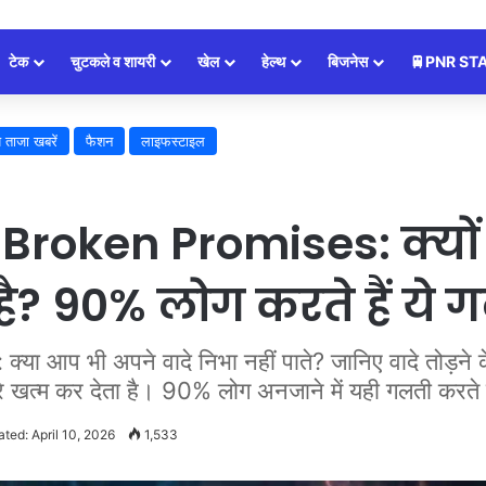
टेक
चुटकले व शायरी
खेल
हेल्थ
बिजनेस
🚆PNR ST
 ताजा खबरें
फैशन
लाइफस्टाइल
roken Promises: क्यों 
? 90% लोग करते हैं ये 
प भी अपने वादे निभा नहीं पाते? जानिए वादे तोड़ने 
े खत्म कर देता है। 90% लोग अनजाने में यही गलती करते ह
ted: April 10, 2026
1,533