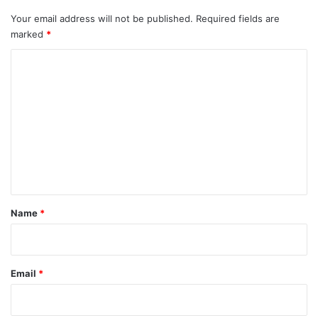
ल
ती
Your email address will not be published.
Required fields are
!
marked
*
😱
C
o
m
m
e
n
t
*
Name
*
Email
*