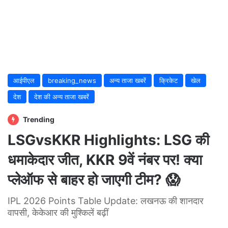
आईपीएल
breaking_news
अन्य ताजा खबरें
क्रिकेट
खेल
देश
देश की अन्य ताजा खबरें
Trending
LSGvsKKR Highlights: LSG की
धमाकेदार जीत, KKR 9वें नंबर पर! क्या
प्लेऑफ से बाहर हो जाएगी टीम? 😱
IPL 2026 Points Table Update: लखनऊ की शानदार
वापसी, केकेआर की मुश्किलें बढ़ीं