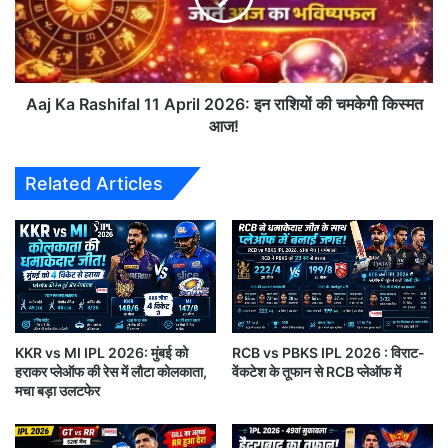
k
R
e
a
n
s
P
h
r
i
Aaj Ka Rashifal 11 April 2026: इन राशियों की चमकेगी किस्मत
o
f
आज!
m
a
i
l
Related Articles
s
1
e
1
s
A
:
p
क्यों
r
LSGvsKKR Highlights
वा
i
दे
l
तो
2
🔷
मैच का संक्षिप्त विश्लेषण
(
LSGvsKKR Highlights)
ड़
KKR vs MI IPL 2026: मुंबई को
RCB vs PBKS IPL 2026 : विराट-
0
हराकर प्लेऑफ की रेस में लौटा कोलकाता,
वेंकटेश के तूफान से RCB प्लेऑफ में
ना
2
मचा बड़ा उलटफेर
आ
लखनऊ और कोलकाता के बीच हुआ यह मुकाबला इस सीजन के
6
प
:
सबसे रोमांचक मैचों में से एक माना जा सकता है। केकेआर ने
की
इ