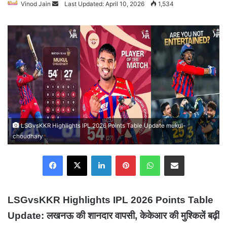
Vinod Jain
Send
Last Updated: April 10, 2026
1,534
an
email
LSGvsKKR Highlights IPL 2026 Points Table Update mukul-
choudhary
Facebook
X
LinkedIn
Pinterest
WhatsApp
Share via Email
LSGvsKKR Highlights
IPL 2026 Points Table
Update: लखनऊ की शानदार वापसी, केकेआर की मुश्किलें बढ़ीं