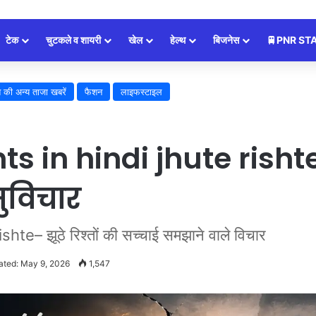
टेक
चुटकले व शायरी
खेल
हेल्थ
बिजनेस
🚆PNR ST
श की अन्य ताजा खबरें
फैशन
लाइफस्टाइल
in hindi jhute rishte: झ
सुविचार
e– झूठे रिश्तों की सच्चाई समझाने वाले विचार
ated: May 9, 2026
1,547