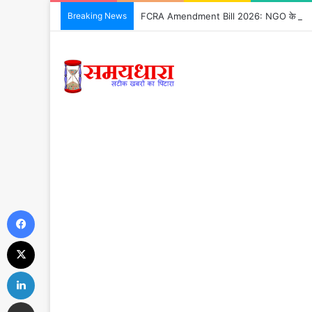
Breaking News
FCRA Amendment Bill 2026: NGO के लिए क्या
Facebook
X
LinkedIn
Share via Email