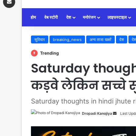
होम
वेब स्टोरी
देश
मनोरंजन
लाइफस्टाइल
सुविचार
breaking_news
अन्य ताजा खबरें
देश
दे
Trending
Saturday thoughts 
कड़वे लेकिन सच्चे 
Saturday thoughts in hindi jhute risht
Dropadi Kanojiya
Send
Last Upd
an
email