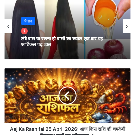
फैशन
लंबे बाल या रखना हो बालों का ख्याल,एक बार यह
आर्टिकल पढ़ डाल
Aaj Ka Rashifal 25 April 2026: आज किस राशि की
चमकेगी किस्मत? जानें पूरा भविष्यफल 🔥
A
a
j
K
a
R
a
s
h
i
Aaj Ka Rashifal 25 April 2026: आज किस राशि की चमकेगी
f