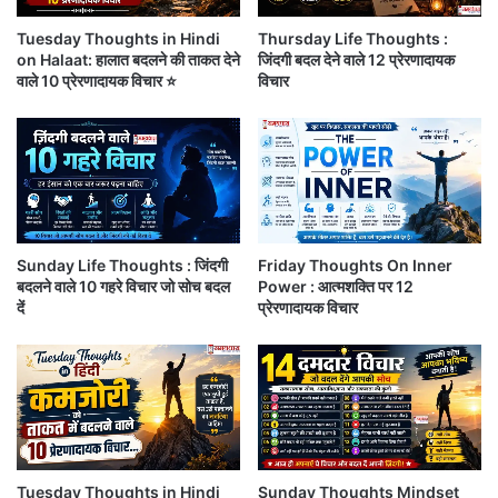
च
2
म
Tuesday Thoughts in Hindi
Thursday Life Thoughts :
0
on Halaat: हालात बदलने की ताकत देने
जिंदगी बदल देने वाले 12 प्रेरणादायक
के
2
वाले 10 प्रेरणादायक विचार ⭐
विचार
गी
6
कि
:
स्म
आ
त
ज
?
कि
जा
स
नें
रा
पू
शि
Sunday Life Thoughts : जिंदगी
Friday Thoughts On Inner
रा
की
बदलने वाले 10 गहरे विचार जो सोच बदल
Power : आत्मशक्ति पर 12
भ
ब
दें
प्रेरणादायक विचार
वि
द
ष्य
ले
फ
गी
अकेलापन हमें यह सोचने का मौका देता है कि हम वास्तव में क्या
ल
कि
चाहते हैं और किस दिशा में आगे बढ़ना चाहते हैं।
🔥
स्म
त
?
Saturday Thoughts On Akelapan इस समय का सही
जा
Tuesday Thoughts in Hindi
Sunday Thoughts Mindset