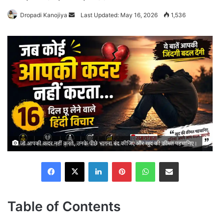
Send
Dropadi Kanojiya
Last Updated: May 16, 2026
1,536
an
email
जो आपकी कदर नहीं करते, उनके पीछे भागना बंद कीजिए और खुद की कीमत पहचानिए।
Facebook
X
LinkedIn
Pinterest
WhatsApp
Share via Email
Table of Contents