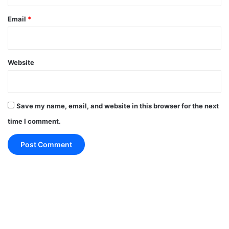
रखता है।
Email
*
Whatsapp
के बजाय आपको
टेलीग्राम(Telegram) और
सिग्नल (Signal), वैकल्पिक
एप को आजमाना चाहिए।
Website
ये दोनों ही एप यूजर्स प्राइवेसी के लिए सेफ हैं
और इनको इस्तेमाल
करने के लिए यूर्जर्स को किसी भी तरह के डाटा जानकारी नहीं देनी
Save my name, email, and website in this browser for the next
होती।
time I comment.
Whatsapp New Privacy Policy-protect
yourself-optional apps-service
सोशल नेटवर्क:
फेसबुक दुनिया भर में सबसे ज्यादा इस्तेमाल किया
जाने वाला सोशल नेटवर्क है। हालांकि, जैसे-जैसे
फेसबुक(Facebook)
के यूजर्स बढ़े है, वैसे-वैसे ही ये प्राइवेसी
के मुद्दे पर भी चर्चा में आया।