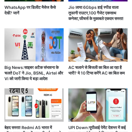
महत्वपूर्ण स्रोत है। यही कारण है कि यूजर्स की तरफ से आमतौर
प्ता
या
ह
WhatsApp पर डिलीट मैसेज कैसे
Jio लाया 6Gbps हाई स्‍पीड वाला
जो
पर इस्तेमाल की जाने वाली लगभग सभी ईमेल सर्विस में प्राइवेसी
देखें? जानें
तूफानी राउटर,100 गैजेट एकसाथ
आ
रिस्क रहता है।
कनेक्ट,फीचर्स के मुकाबले एकदम सस्ता!
प
से
प्रे
इन सब रिस्क से बचने के लिए एकमात्र तरीका सुरक्षित ईमेल
म
सर्विस इस्तेमाल करना है। इस तरह के रिस्क को देखते हुए,
क
र
प्रोटॉनमेल सबसे सही ऑपशन है। यह ईमेल के लिए
एंड-टू-एंड
ते
एन्क्रिप्शन
प्रदान करता है।
है
Big News:साइबर अटैक संभावना के
AC चलाने से बिजली का बिल आ रहा है
.
चलते DoT ने Jio, BSNL, Airtel और
भारी? ये 10 टिप्स करेंगे AC का बिल कम
.
Vi को जारी किया ये बड़ा आदेश
.
वो
सर्च इंजन:
स्मार्टफोन और कंप्यूटरों में गूगल सबसे ज्यादा
.
.
इस्तेमाल किया जाने वाला सर्च इंजन है, अगर आप प्राइवेसी को
.
महत्व देते हैं, तो गूगल के इस्तेमाल की सलह नहीं दी जाएगी।
.
बेहद सस्ता! Redmi A5 भारत में
UPI Down:यूपीआई पेमेंट देशभर में कई
Google
आपकी एक्टिविटी को ट्रैक करता है और फिर उस