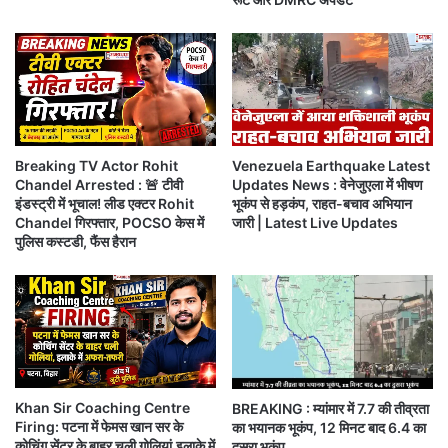
(Samaydhara) से जुड़े रहें।
र
ई
सी
औ
र
दे
Breaking News
श
के
Breaking TV Actor Rohit
Venezuela Earthquake Latest
Helicopter carrying Iran's President crashed
वि
Chandel Arrested : 🚨 टीवी
Updates News : वेनेजुएला में भीषण
दे
इंडस्ट्री में भूचाल! लीड एक्टर Rohit
भूकंप से हड़कंप, राहत-बचाव अभियान
Iran Breaking News In Hindi
श
Chandel गिरफ्तार, POCSO केस में
जारी | Latest Live Updates
मं
पुलिस कस्टडी, फैंस हैरान
Raisi Helicopter crashed
त्री
हो
ईरान के राष्ट्रपति को ले जा रहा प्लेन क्रेश
से
न
अ
मी
र
ब
Khan Sir Coaching Centre
BREAKING : म्यांमार में 7.7 की तीव्रता
Firing: पटना में फेमस खान सर के
का भयानक भूकंप, 12 मिनट बाद 6.4 का
च
कोचिंग सेंटर के बाहर चली गोलियां,इलाके में
दुसरा भूकंप