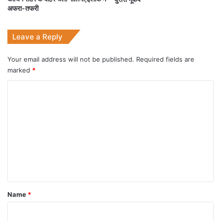
ग
अफरा-तफरी
ए
Leave a Reply
Your email address will not be published.
Required fields are
marked
*
C
o
m
m
e
n
t
*
Name
*