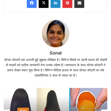
Sonal
सोनल कोठारी एक उभरती हुई जुझारू लेखिका है l विभिन्न विषयों पर अपनी कलम की लेखनी
से पाठकों को सटीक जानकारी देना उनका उद्देश्य है l समयधारा के साथ सोनल कोठारी ने
अपना लेखन सफ़र शुरू किया है l विभिन्न मीडिया हाउस के साथ सोनल कोठारी का वर्क
राष्ट्रपति के हेलीकाप्टर की हार्ड लैंडिंग की खबर है l यह हादसा
एक्सपीरियंस 5 साल से ज्यादा का है l
ईरान के जोल्फा में हुआ है l
राष्ट्रपति इब्राहीम रईसी पूर्वी अजबैजान के गवर्नर सहित
इस
विमान में उनके साथ ईरान के वित्त मंत्री भी मौजूद थे l कोहरे की
वजह से ऑपरेशन में दिक्कत आ रही हैl
फैशन