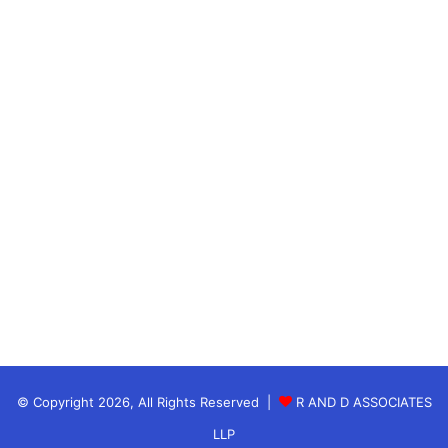
(Samaydhara) से जुड़े रहें।
यह विमान तेंग ग्रामीण इलाके में वुझूऊ के पास क्रैश हुआ और
पहाड़ पर आग लग गई।
फ्लाइट ट्रैकर
FlightRadar24
ने बताया था कि विमान केवल
2.15 मिनट में 29 हजार फीट की ऊंचाई से 9,075 फीट पर
आया था।
अगले 20 सेकेंड में यह 3,225 फीट पर था, और इसके बाद
फ्लाइट से संपर्क टूट गया। सामान्य उड़ान के दौरान इतनी
ऊंचाई से नीचे आने में आमतौर पर करीब 30 मिनट लगते हैं।
China-Plane-Crash-was-deliberately-Black-
Box-data-revealed
© Copyright 2026, All Rights Reserved |
R AND D ASSOCIATES
(इनपुट एजेंसी से भी)
LLP