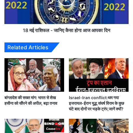
s
शि
:
फ
अ
ल
के
-
ले
जा
18 मई राशिफल - जानिए कैसा होगा आज आपका दिन
प
नि
न
ए
Related Articles
से
कै
सी
सा
खी
हो
है
गा
म
आ
ग
ज
र
आ
बा
प
बांग्लादेश की सख्त मांग: भारत से शेख
Israel-Iran conflict:थम गया
त
का
हसीना को सौंपने की अपील, बढ़ा तनाव
इजरायल-ईरान युद्ध,संघर्ष विराम के कुछ
स
दि
घंटे बाद दोनों पर भड़के ट्रंप,जानें क्यों?
च्ची
न
है
.
.