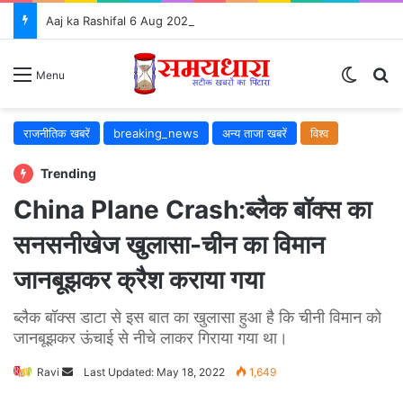
Aaj ka Rashifal 6 Aug 2026: जानें कैसा रहेगा आपका दिन, सभी 12 राशियों का राशिफल और शुभ उपाय ⭐
Switch
S
Menu
राजनीतिक खबरें
breaking_news
अन्य ताजा खबरें
विश्व
Trending
China Plane Crash:ब्लैक बॉक्स का
सनसनीखेज खुलासा-चीन का विमान
जानबूझकर क्रैश कराया गया
ब्लैक बॉक्स डाटा से इस बात का खुलासा हुआ है कि चीनी विमान को
जानबूझकर ऊंचाई से नीचे लाकर गिराया गया था।
Ravi
Send
Last Updated: May 18, 2022
1,649
an