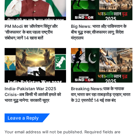
.
PM Modi का ‘ऑपरेशन सिंदूर’और
Big News: भारत औऱ पाकिस्तान के
इस रिपोर्ट के अनुसार, विमान हादसे की प्रारंभिक जांच में कहा
‘सीजफायर’ के बाद पहला राष्ट्रीय
बीच युद्ध रुका,सीजफायर लागू: विदेश
संबोधन,जानें 14 खास बातें
मंत्रालय
गया है कि मलबे में तब्दील विमान के ब्लैक बॉक्स के फ्लाइट
डाटा(
Black Box Flight Data)
का विश्लेषण किया गया।
यह डाटा संकेत देते हैं कि कॉकपिट में मौजूद किसी व्यक्ति ने
जानबूझकर विमान को नीचे गोता लगाने को मजबूर (
China-
Plane-Crash-was-deliberately-Black-Box-
India-Pakistan War 2025
Breaking News:पाक के नापाक
Crisis-अब किसी भी आतंकी हमले को
वार,भारत कर रहा ताबड़तोड़ प्रहार,भारत
data-revealed)
किया।
भारत युद्ध मानेगा: सरकारी सूत्र
के 32 एयरपोर्ट 14 मई तक बंद
हालांकि एयरलाइन और नेशनल ट्रांसपोर्टेशन सेफ्टी बोर्ड ने इस
Leave a Reply
रिपोर्ट पर अभी कोई प्रतिक्रिया नहीं दी है।
Your email address will not be published.
Required fields are