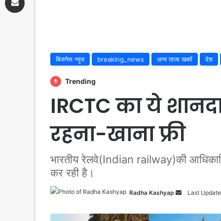
बिजनेस न्यूज
breaking_news
अन्य ताजा खबरें
देश
Trending
IRCTC का ये शानदार 
रहना-खाना फ्री
भारतीय रेलवे(Indian railway)की आधिका
कर रही है।
Radha Kashyap
Send
Last Update
an
email