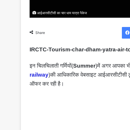
आईआरसीटीसी का चार धाम यात्रा पैकेज
Share
IRCTC-Tourism-char-dham-yatra-air-to
इन चिलचिलाती गर्मियों(
Summer
)में अगर आपका भी
railway
)की आधिकारिक वेबसाइट आईआरसीटीसी टूर
ऑफर कर रही है।