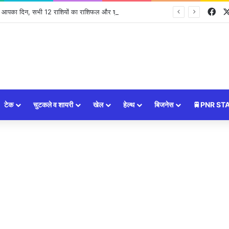
Fa
ा आपका दिन, सभी 12 राशियों का राशिफल और शुभ उपाय ⭐
टेक
चुटकले व शायरी
खेल
हेल्थ
बिजनेस
🚆PNR ST