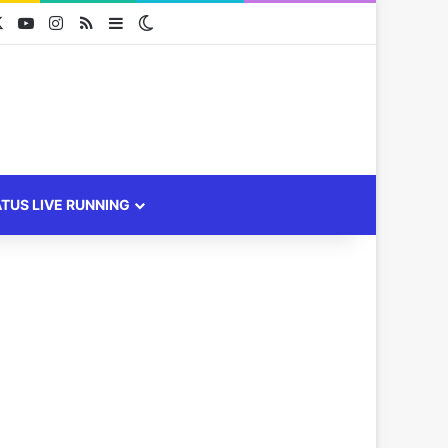
cebook
X
YouTube
Instagram
RSS
Sidebar
Switch skin
ATUS LIVE RUNNING