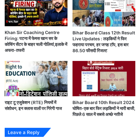
ब्जा
प्रा
बिहार बोर्ड रिजल्ट जारी
करने में देर कर रहा है। इसका कारण
रं
भ
कोरोनावायरस और लॉकडाउन
है।
के
लि
Khan Sir Coaching Centre
Bihar Board Class 12th Result
दरअसल,
कोरोनावायरस (Coronavirus)
के कारण लगे
ए
Firing: पटना में फेमस खान सर के
Live Updates : लड़कियों ने फिर
दि
लॉकडाउन (Lockdown)
के कारण
बिहार बोर्ड ने 10वीं की
कोचिंग सेंटर के बाहर चली गोलियां,इलाके में
फहराया परचम, हर जगह टॉप, इस बार
न
अफरा-तफरी
86.50 फीसदी रिजल्ट
कॉपियों का मूल्यांक
रोक दिया था।
अ
च्छा
है
फिर इसके बाद कुल मिलाकर
कॉपियों के मूल्यांकन
में डेढ़ महीने
की देरी हो गई थी। इसी कारण नतीजे घोषित होने में देर हो रही
है।
राइट टू एजुकेशन (RTE) नियमों में
Bihar Board 10th Result 2024
बीते साल
वर्ष 2019 में मैट्रिक की परीक्षाएं 18 फरवरी (10th
संशोधन, इन क्लास वालों पर गिरेगी गाज
घोषित-एक बार फिर लड़कियों ने मारी बाजी,
पिछले 6 साल में सबसे अच्छे नतीजे
board exam)
को खत्म हुई।
Leave a Reply
वहीं 8 मार्च से
मैट्रिक मूल्यांकन
का काम शुरू हुआ।