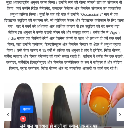
जुड़ा अंतरराष्ट्रीय अनुभव प्राप्त किया। उन्होंने स्वयं की गोल्ड ज्वेलरी शॉप का संचालन भी
किया, जहां उन्होंने रिटेल मैनेजमेंट, कस्टमर रिलेशन और बिज़नेस संचालन का व्यावहारिक
लेकिन
समयधारा
पर आपको
बिहार बोर्ड 10वीं के रिजल्ट
से जुड़ी
अनुभव हासिल किया। मुंबई के एक बड़े मॉल में उन्होंने “Occassions” नाम से एक
डिज़ाइनर स्टूडियो की स्थापना की, जो प्रीमियम फैशन और डिज़ाइनर कलेक्शन के लिए जाना
पल-पल की सटीक अपडेट मिलती रहेगी।
गया। बाद में कार्य की अधिकता और आर्थिक कारणों से इस स्टूडियो को बंद करना पड़ा,
लेकिन इस अनुभव ने उनके उद्यमी जीवन को और मजबूत बनाया। धर्मेश जैन ने Vigen
छात्रों को मानसिक संताप से बचाने के लिए हम इस बात को स्पष्ट
India नामक एक फिजियोथेरेपी और वेलनेस कंपनी के साथ भी लगभग दो वर्षों तक कार्य
किया, जहां उन्होंने प्रमोशन, डिस्ट्रीब्यूशन और बिज़नेस विस्तार के क्षेत्र में अनुभव प्राप्त
कर रहे है कि
बिहार बोर्ड मैट्रिक का रिजल्ट (bihar board
किया। उन्हें शेयर बाजार में 15 वर्षों से अधिक का अनुभव है और वे ट्रेडिंग, निवेश योजना,
matric result 2020) आज नहीं बल्कि अगले 3-4 दिन में
मार्केट व्यवहार और रिस्क मैनेजमेंट की गहरी समझ रखते हैं। वर्तमान में धर्मेश जैन एक उद्यमी,
प्रमोटर, मार्केटिंग डिस्ट्रीब्यूटर और बिज़नेस रणनीतिकार के रूप में सक्रिय हैं और मीडिया
आयेगा।
विस्तार, ब्रांड प्रमोशन, निवेश योजना और नए व्यापारिक अवसरों पर कार्य कर रहे हैं।
अगले
तीन-चार दिन में बिहार बोर्ड 10वीं का रिजल्ट
(
bihar
board 10th result 2020 release date)
कभी भी
घोषित हो सकता है।
फैशन
इस बाबत इंडियन एक्सप्रेस को आनंद किशोर ने आगे बताया कि
मूल्यांकन के बाद की प्रक्रिया का थोड़ा सा काम अभी लंबित है।
लंबे बाल या रखना हो बालों का ख्याल,एक बार यह