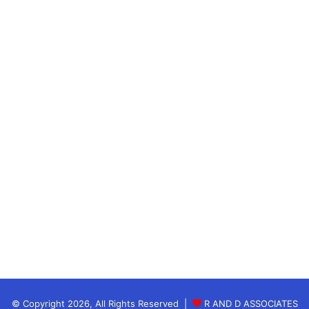
–
http://bihar.indiaresults.com/
दरअसल,
बिहार बोर्ड (Bihar Board)
ने वर्ष 2019-20 के
लिए कक्षा
10वीं की परीक्षा
17 फरवरी से 24 फरवरी तक
आयोजित की थी।
बीते वर्ष
बिहार बोर्ड का रिजल्ट (
Bihar Board result
2020
)
80.73 प्रतिशत था।
© Copyright 2026, All Rights Reserved |
R AND D ASSOCIATES