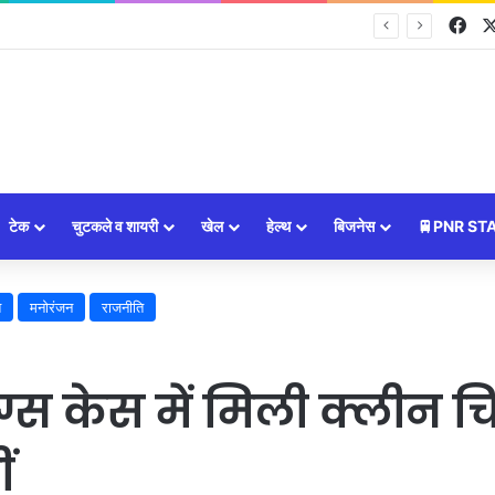
Fa
ों की चमकेगी किस्मत, जानें सभी 12 राशियों का भविष्यफल
टेक
चुटकले व शायरी
खेल
हेल्थ
बिजनेस
🚆PNR ST
श
मनोरंजन
राजनीति
ग्स केस में मिली क्लीन
ं