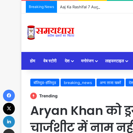
Breaking News
Aaj Ka Rashifal 7 August 2026: आज इन 5 राशिय
होम
वेब स्टोरी
देश
मनोरंजन
लाइफस्टाइल
बॉलिवुड-हॉलिवुड
breaking_news
अन्य ताजा खबरें
दे
Facebook
Trending
X
Aryan Khan को ड्र
LinkedIn
चार्जशीट में नाम नही
Share via Email