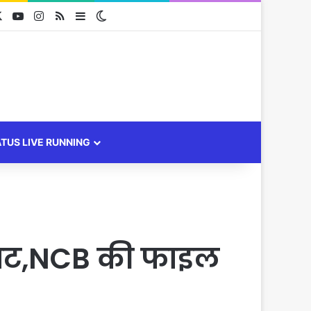
cebook
X
YouTube
Instagram
RSS
Sidebar
Switch skin
ATUS LIVE RUNNING
 चिट,NCB की फाइल