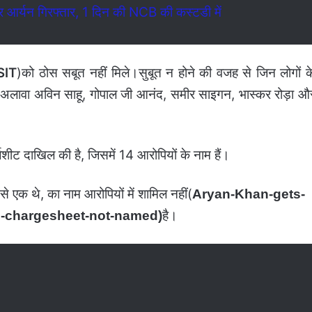
आर्यन गिरफ्तार, 1 दिन की NCB की कस्टडी में
SIT
)को ठोस सबूत नहीं मिले।सुबूत न होने की वजह से जिन लोगों क
के अलावा अविन साहू, गोपाल जी आनंद, समीर साइगन, भास्‍कर रोड़ा औ
ार्जशीट दाखिल की है, जिसमें 14 आरोपियों के नाम हैं।
से एक थे, का नाम आरोपियों में शामिल नहीं(
Aryan-Khan-gets-
है।
ed-chargesheet-not-named)