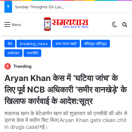
Sunday Thoughts On Luck : क्या सच में किस्मत सब कुछ तय करती है? जरूर जानें..
Switch
S
Menu
देश
breaking_news
अन्य ताजा खबरें
बॉलिवुड-हॉलिवुड
मनोरंजन
राजनीति
Trending
Aryan Khan केस में ‘घटिया जांच’ के
लिए पूर्व NCB अधिकारी ‘समीर वानखेड़े’ के
खिलाफ कार्रवाई के आदेश:सूत्र
शाहरुख खान के बेटेआर्यन खान को शुक्रवार को एनसीबी की ओर से
ड्रग्स केस में क्लीन चिट मिल(Aryan Khan gets clean chit
in drugs case)गई।