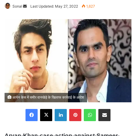
Sonal
Send
Last Updated: May 27, 2022
1,627
an
email
आर्यन केस में समीर वानखेड़े के खिलाफ कार्रवाई के आदेश
Facebook
X
LinkedIn
Pinterest
WhatsApp
Share via Email
Aryan-Khan-case-action-against-Sameer-