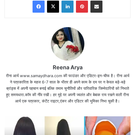
Facebook
X
LinkedIn
Pinterest
Share via Email
Reena Arya
रीना आर्य www.samaydhara.com की फाउंडर और एडिटर-इन-चीफ है। रीना आर्य
ने पत्रकारिता के महज 6-7 साल के भीतर ही अपने काम के दम पर न केवल बड़े-बड़े
ब्रांड्स में अपनी पहचान बनाई बल्कि तमाम चुनौतियों और पारिवारिक जिम्मेदारियों को निभाते
जी हां, प्राप्त मीडिया रिपोर्ट्स से इस बात की पुष्टि हो गई है कि
हुए समयधारा.कॉम की नींंव रखी। हर मुद्दे पर अपनी ज्वलंत और बेबाक राय रखने वाली रीना
बिग बॉस14 में ‘मटर माइंड’ के तंज से फेमस हुए ‘विकास गुप्ता
आर्य एक पत्रकार, कंटेंट राइटर,एंकर और एडिटर की भूमिका निभा चुकी है।
‘तीसरी और आखिरी बार बिग बॉस के घर से बेघर हो गए (Bigg
Boss14: Vikas Gupta eliminated)है।