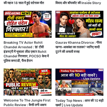
की महज 18 साल में हुई दर्दनाक मौत
विवाद और बॉयकॉट की Inside Story
पु
Gupta)
को यह सीजन कभी भी ठीक से खेलने ही नहीं दिया और
ण्‍य
अंतत: इस वीकेंड उन्हें बाकी नॉमिनेटेड सदस्यों से कम वोट
ति
थि
मिले।
आ
ज
फैंस के कम वोटों के चलते विकास गुप्ता को इस वीकेंड सलमान
,
गो
खान ने बाहर का रास्ता दिखा दिया (
Bigg Boss14: Vikas
Breaking TV Actor Rohit
Gaurav Khanna Divorce : गौरव
ड
Chandel Arrested : 🚨 टीवी
खन्ना-आकांक्षा का तलाक? जानिए शादी
Gupta evicted
) है।
से
इंडस्ट्री में भूचाल! लीड एक्टर Rohit
टूटने की असली वजह
की
Chandel गिरफ्तार, POCSO केस में
गो
पुलिस कस्टडी, फैंस हैरान
ली
ने
ल
कौन-कौन है नॉमिनेटेड
–
Bigg
हू
लु
Boss14:Nominated contestants
हा
न
कि
Welcome To The Jungle First
Today Top News : आज की 10 बड़ी
या
Public Review : कैसी लगी अक्षय
खबरें | Live Update