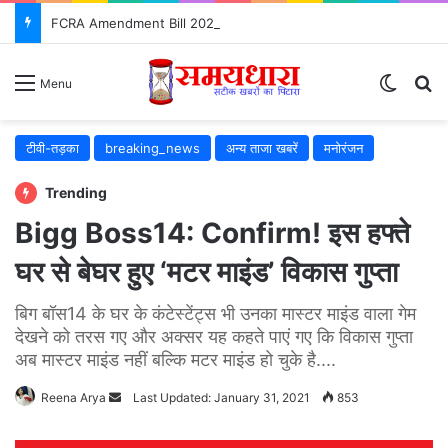
FCRA Amendment Bill 2026: NGO के लिए क्या बदलेगा? जानिए 12 बड़े बदलाव
Switch
S
Menu
टीवी-तड़का
breaking_news
अन्य ताजा खबरें
मनोरंजन
Trending
Bigg Boss14: Confirm! इस हफ्ते
घर से बेघर हुए ‘मटर माइंड’ विकास गुप्ता
बिग बॉस14 के घर के कंटेस्टेंट्स भी उनका मास्टर माइंड वाला गेम
देखने को तरस गए और अक्सर यह कहते पाएं गए कि विकास गुप्ता
अब मास्टर माइंड नहीं बल्कि मटर माइंड हो चुके है....
Reena Arya
Send
Last Updated: January 31, 2021
853
an
email