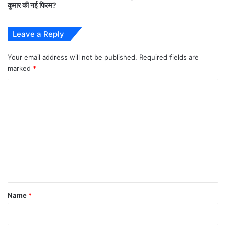
कुमार की नई फिल्म?
था
बा
पू
Leave a Reply
को
Your email address will not be published.
Required fields are
marked
*
इस हफ्ते घर से बेघर होने के लिए
राहुल वैद्य(Rahul Vaidya),
C
निक्की तंबोली(Nikki Tamboli),
देवोलीना भट्टाचार्जी
(एजाज
o
खान की प्रॉक्सी) और विकास गुप्ता (Vikas Gupta)
m
नॉमिनेटेड
है।
m
e
n
t
*
Name
*