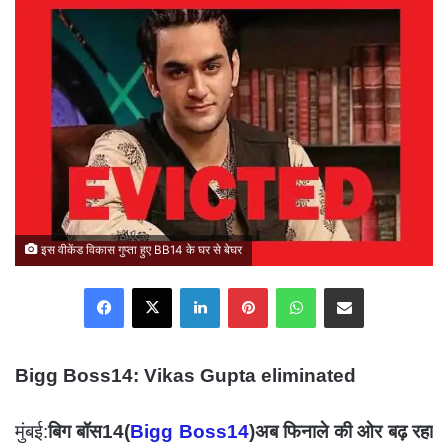
इस वीकेंड विकास गुप्ता हुए BB14 के घर से बेघर
Facebook
X
LinkedIn
Pinterest
WhatsApp
Share via Email
Bigg Boss14: Vikas Gupta eliminated
मुंबई:
बिग बॉस14(
Bigg Boss14
)अब फिनाले की ओर बढ़ रहा