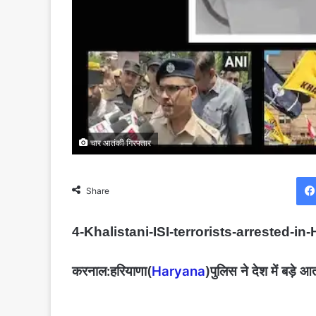
चार आतंकी गिरफ्तार
Share
4-Khalistani-ISI-terrorists-arrested
करनाल:हरियाणा(
Haryana
)पुलिस ने देश में बड़े