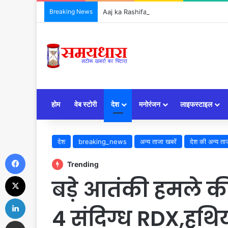
Breaking News
Aaj ka Rashifal 6 Aug 2026: जानें कैसा रहेग
होम
वेब स्टोरी
देश
मनोरंजन
लाइफस्टाइल
देश
breaking_news
अन्य ताजा खबरें
देश की अन्य ताज
Facebook
Trending
X
बड़े आतंकी हमले क
LinkedIn
4 संदिग्ध RDX,हथिय
Share via Email