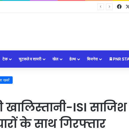
Fa
ा आपका दिन, सभी 12 राशियों का राशिफल और शुभ उपाय ⭐
टेक
चुटकले व शायरी
खेल
हेल्थ
बिजनेस
🚆PNR ST
ा खबरें
ी खालिस्तानी-ISI साजिश 
ारों के साथ गिरफ्तार