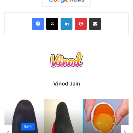
Facebook
X
LinkedIn
Pinterest
Share via Email
Vinod Jain
हैदराबाद ने टॉस जीत पहले गेंदबाजी चुनी l मैच में दिल्ली ने पहले
बल्लेबाजी करते हुए 3 विकेट के नुकसान पर 207
रन बनायें l
जवाब में हैदराबाद की टीम 20 ओवर में 186 रन ही बना सकी l
फैशन
इस तरह से DC ने मैच 21 रनों से अपने नाम कर लिया l