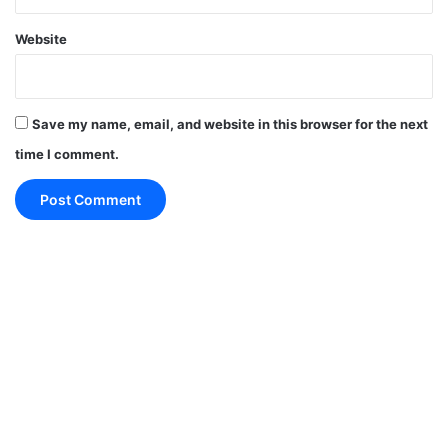
Website
इससे पहले वॉर्नर और पॉवेल ने चौथे विकेट की अटूट साझेदारी में
122 रन जोड़े और आखिरी पांच ओवरों में 70 रन बनाए।
Save my name, email, and website in this browser for the next
time I comment.
Delhi में अब सस्ती बिजली 1 अक्टूबर से
वैकल्पिक होगी :दिल्ली CM केजरीवाल
वॉर्नर ने अपनी पारी में 12 चौके और तीन छक्के जड़े, जिसके दम
पर दिल्ली ने इस सत्र का अपना सर्वोच्च स्कोर बनाया।
Highlights 50th Match SRHvsDC Delhi beat