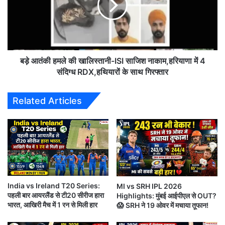
आ
की
ज
ह
आ
म
प
ले
का
की
दि
खा
बड़े आतंकी हमले की खालिस्तानी-ISI साजिश नाकाम,हरियाणा में 4
न
लि
संदिग्ध RDX,हथियारों के साथ गिरफ्तार
,
स्ता
शु
नी
Related Articles
क्र
-
वा
I
र
S
I
सा
दिल्ली की इस जीत में ओपनर डेविड वॉर्नर (58 गेंदों में नाबाद 92)
जि
श
और मिडिल ऑर्डर में धूम मचाने वाले कैरेबियाई हिटर रोवमैन पॉवेल
ना
India vs Ireland T20 Series:
MI vs SRH IPL 2026
(35 गेंद में नाबाद 67 रन) चमके।
का
पहली बार आयरलैंड से टी20 सीरीज हारा
Highlights: मुंबई आईपीएल से OUT?
म
भारत, आखिरी मैच में 1 रन से मिली हार
😱 SRH ने 19 ओवर में मचाया तूफान!
,
दोनों की तूफानी फिफ्टी के बूते दिल्ली ने हैदराबाद के सामने 209
ह