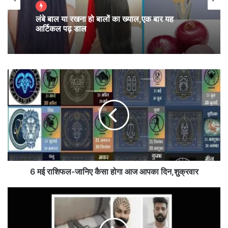
लंबे बाल या रखना हो बालों का ख्याल,एक बार यह
मैन ऑफ़ द मैच का ख़िताब डेविड वार्नर
को उनकी शानदार
आर्टिकल पढ़ डाल
बल्लेबाजी के लिए मिला l
6
म
ई
रा
शि
फ
ल
-
जा
नि
6 मई राशिफल-जानिए कैसा होगा आज आपका दिन,शुक्रवार
ए
कै
ब
सा
ड़े
हो
आ
गा
तं