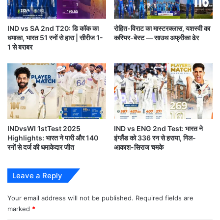
र
की
दि
IND vs SA 2nd T20: डि कॉक का
रोहित-विराट का मास्टरक्लास, यशस्वी का
ल्ली
धमाका, भारत 51 रनों से हारा | सीरीज 1-
करियर-बेस्ट — साउथ अफ्रीका ढेर
प
1 से बराबर
र
आ
सा
IPL 2022 Points Table
न
जी
Highlights 26th Match LSGvsMI Lucknow
त
beat Mumbai by 18 runs
INDvsWI 1stTest 2025
IND vs ENG 2nd Test: भारत ने
Highlights: भारत ने पारी और 140
इंग्लैंड को 336 रन से हराया, गिल-
राहुल ने मुंबई के खिलाफ दूसरा और आईपीएल का अपना तीसरा
रनों से दर्ज की धमाकेदार जीत
आकाश-सिराज चमके
शतक लगाया।
Leave a Reply
यह उनका 100वां आईपीएल मैच भी था। लखनऊ की टीम को
Your email address will not be published.
Required fields are
मुंबई के फील्डर का भी पूरा साथ मिला।
marked
*