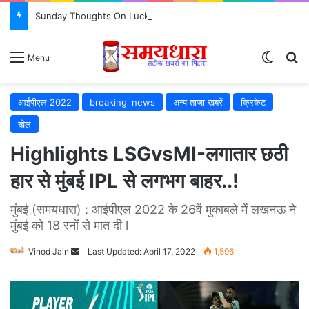
Sunday Thoughts On Luck : क्या सच में किस्मत सब कुछ तय करती है? जरूर जानें..
Switch
S
Menu
आईपीएल 2022
breaking_news
अन्य ताजा खबरें
क्रिकेट
खेल
Highlights LSGvsMI-लगातार छठी
हार से मुंबई IPL से लगभग बाहर..!
मुंबई (समयधारा) : आईपीएल 2022 के 26वें मुकाबले में लखनऊ ने
मुंबई को 18 रनों से मात दी l
Vinod Jain
Send
Last Updated: April 17, 2022
1,596
an
email