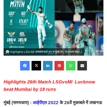
Highlights LSGvMI-लगातार छठी हार से मुंबई IPL से लगभग बाहर..!
Facebook
X
LinkedIn
Pinterest
WhatsApp
Share via Email
Highlights 26th Match LSGvsMI Lucknow
beat Mumbai by 18 runs
मुंबई (समयधारा) :
आईपीएल 2022
के 26वें मुकाबले में लखनऊ