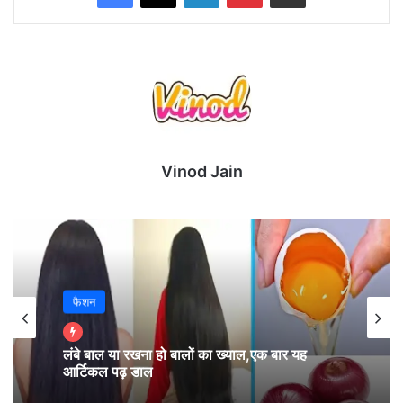
Vinod Jain
मुंबई ने टॉस जीत पहले गेंदबाजी चुनी l लखनऊ ने पहले बल्लेबाजी
करते हुए निर्धारित 20 ओवर में 4 विकेट के नुकसान पर 199 रन
बना डाले l
फैशन
जवाब में मुंबई 9 विकेट खोकर 181 रन ही बना सकी l मैन ऑफ़
द मैच रहे कप्तान के एल राहुल l
लंबे बाल या रखना हो बालों का ख्याल,एक बार यह
आर्टिकल पढ़ डाल