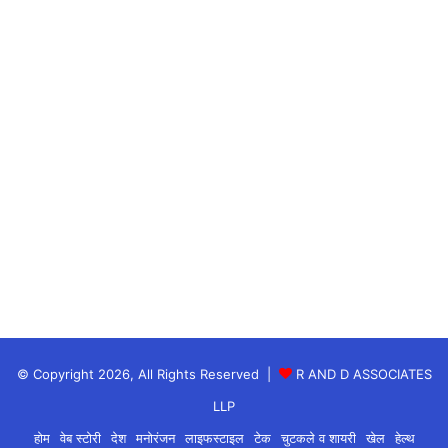
जेसर होल्डर की यॉर्कर पर तिलक बोल्ड हो गए। वहीं सूर्यकुमार
यादव को रवि बिश्नोई ने आउट किया।
मुंबई के लिए कीरोन पोलार्ड और जयदेव उनादकट ने अंतिम ओवर
में तेजी से रन बनाए,
लेकिन इसके बाद भी टीम को सीजन की पहली जीत नहीं मिल
पाई।
© Copyright 2026, All Rights Reserved |
R AND D ASSOCIATES
Alia-Ranbir wedding:रणबीर-आलिया
LLP
शादी के बंधन में बंधे,सामने आई फोटोज-
होम
वेब स्टोरी
देश
मनोरंजन
लाइफस्टाइल
टेक
चुटकले व शायरी
खेल
हेल्थ