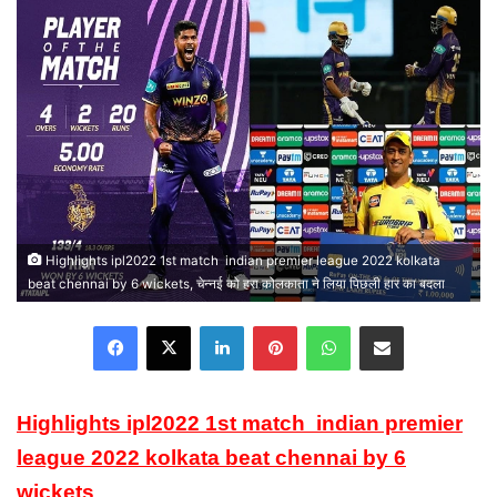
email
Highlights ipl2022 1st match indian premier league 2022 kolkata
beat chennai by 6 wickets, चेन्नई को हरा कोलकाता ने लिया पिछली हार का बदला
Facebook
X
LinkedIn
Pinterest
WhatsApp
Share via Email
Highlights ipl2022 1st match indian premier
league 2022 kolkata beat chennai by 6
wickets