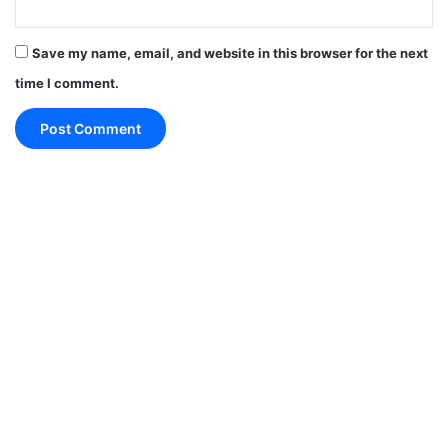
मुंबई के वानखेड़े स्टेडियम में आज आईपीएल (IPL 2022) का
Save my name, email, and website in this browser for the next
आगाज हो जाएगा l
time I comment.
पहला मैच चेन्नई सुपर किंग्स (CSK) और कोलकाता नाइट
राइडर्स (KKR) के बीच मैच शाम 7.30 बजे शुरू होगाl
इस बार चेन्नई हो या कोलकाता दोनों टीमों की कमान नए कप्तान
संभाल रहे है l
चेन्नई सुपर किंग्स (Chennai Super Kings) ने गुरुवार को
महेंद्र सिंह धोनी (Mahendra Singh Dhoni) के स्थान पर
IPL 2022:सामने आया IPL के 15वें सीजन का
शेड्यूल,देखें,पहला मैच CSK vs KKR के बीच