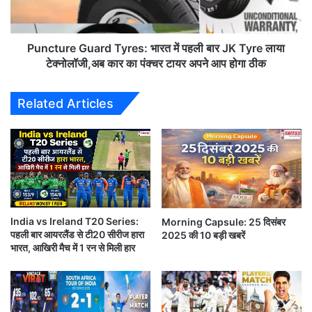
ज
r
आ
e
प
G
का
u
Puncture Guard Tyres: भारत में पहली बार JK Tyre लाया
दि
a
टेक्नोलॉजी,अब कार का पंक्चर टायर अपने आप होगा ठीक
न
r
,
d
Related Articles
र
T
वि
y
वा
r
र
e
s
:
भा
र
India vs Ireland T20 Series:
Morning Capsule: 25 दिसंबर
त
पहली बार आयरलैंड से टी20 सीरीज हारा
2025 की 10 बड़ी खबरें
में
इसके बाद तो जैसे चेन्नई की टीम की हालत पतली हो गयी l
भारत, आखिरी मैच में 1 रन से मिली हार
प
ह
ली
विकटों की झड़ी के बीच एक बार फिर भूतपूर्व कप्तान महेंद्र सिंह
बा
धोनी ने अपना अनुभव और जलवा दिखाते हुए इस सीजन की पहली
र