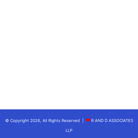
IPL 2022:सामने आया IPL के 15वें सीजन का
शेड्यूल,देखें,पहला मैच CSK vs KKR के बीच
रविंद्र जडेजा (Ravindra Jadeja) की टीम की कमान सौंपने
का ऐलान किया।
रविंद्र जडेजा, महेंद्र सिंह धोनी और सुरेश रैना (Suresh
Raina) के बाद टीम के तीसरे कप्तान हैं।
© Copyright 2026, All Rights Reserved |
R AND D ASSOCIATES
साल 2012 के बाद से चेन्नई सुपर किंग्स की टीम के साथ रविंद्र
LLP
जडेजा जुड़े हैं।