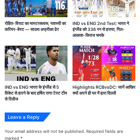
J
हाल्फ सेंचुरी जड़ी l
K
T
रोहित-विराट का मास्टरक्लास, यशस्वी का
IND vs ENG 2nd Test: भारत ने
उनकी इस धुआधार पारी की बदौलत चेन्नई ने निर्धारित 20 ओवर
y
करियर-बेस्ट — साउथ अफ्रीका ढेर
इंग्लैंड को 336 रन से हराया, गिल-
r
में 5 विकेट के नुकसान पर 132 रन बनायें l
आकाश-सिराज चमके
e
ला
या
उमेश यादव ने 4 ओवर में 20 रन देकर 2 महत्वपूर्ण विकेट लिए l
टे
क्नो
लॉ
जी
,
IND vs ENG:भारत के इंग्लैंड से 5
Highlights RCBvsDC: जानें आखिर
अ
विकेट से हारने के बाद हर्षित राणा टेस्ट टीम
क्यों अपने ही घर में हारा दिल्ली
ब
से रिलीज
Sunday thoughts: जिद्द है तो जिद्द ही
का
सही,आत्मसम्मान से बढ़कर कुछ भी नहीं
र
Leave a Reply
का
पं
क्च
Your email address will not be published.
Required fields are
133 रनों का पीछा करने उतरी कोलकाता की टीम की शुरुआत
र
marked
*